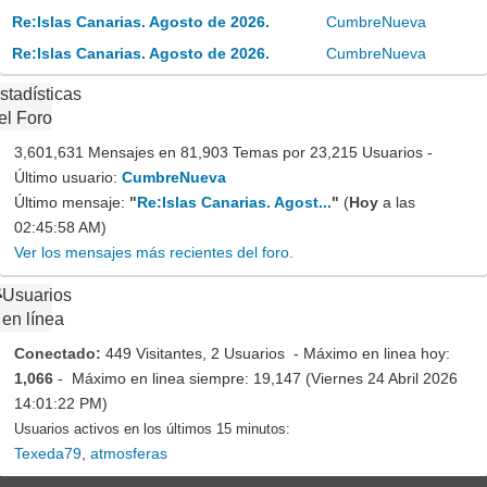
Re:Islas Canarias. Agosto de 2026.
CumbreNueva
Re:Islas Canarias. Agosto de 2026.
CumbreNueva
stadísticas
el Foro
3,601,631 Mensajes en 81,903 Temas por 23,215 Usuarios -
Último usuario:
CumbreNueva
Último mensaje:
"
Re:Islas Canarias. Agost...
"
(
Hoy
a las
02:45:58 AM)
Ver los mensajes más recientes del foro.
Usuarios
en línea
Conectado:
449 Visitantes, 2 Usuarios - Máximo en linea hoy:
1,066
- Máximo en linea siempre: 19,147 (Viernes 24 Abril 2026
14:01:22 PM)
Usuarios activos en los últimos 15 minutos:
Texeda79
,
atmosferas