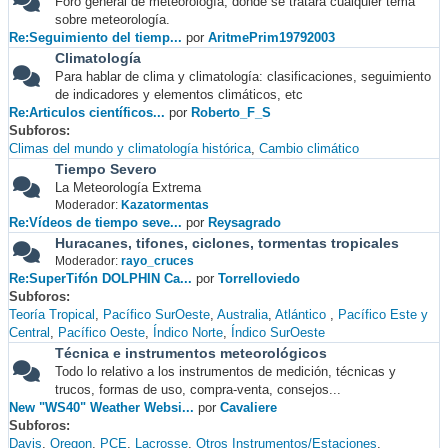
Foro general de meteorología, donde se tratará cualquier tema
sobre meteorología.
Re:Seguimiento del tiemp...
por
AritmePrim19792003
Climatología
Para hablar de clima y climatología: clasificaciones, seguimiento
de indicadores y elementos climáticos, etc
Re:Articulos científicos...
por
Roberto_F_S
Subforos
Climas del mundo y climatología histórica
Cambio climático
Tiempo Severo
La Meteorología Extrema
Moderador:
Kazatormentas
Re:Vídeos de tiempo seve...
por
Reysagrado
Huracanes, tifones, ciclones, tormentas tropicales
Moderador:
rayo_cruces
Re:SuperTifón DOLPHIN Ca...
por
Torrelloviedo
Subforos
Teoría Tropical
Pacífico SurOeste
Australia
Atlántico
Pacífico Este y
Central
Pacífico Oeste
Índico Norte
Índico SurOeste
Técnica e instrumentos meteorológicos
Todo lo relativo a los instrumentos de medición, técnicas y
trucos, formas de uso, compra-venta, consejos...
New "WS40" Weather Websi...
por
Cavaliere
Subforos
Davis
Oregon
PCE
Lacrosse
Otros Instrumentos/Estaciones