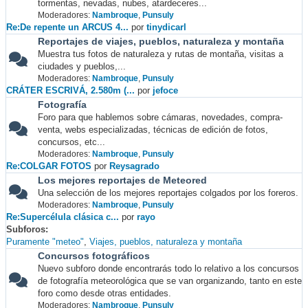
tormentas, nevadas, nubes, atardeceres...
Moderadores:
Nambroque
,
Punsuly
Re:De repente un ARCUS 4...
por
tinydicarl
Reportajes de viajes, pueblos, naturaleza y montaña
Muestra tus fotos de naturaleza y rutas de montaña, visitas a
ciudades y pueblos,...
Moderadores:
Nambroque
,
Punsuly
CRÁTER ESCRIVÁ, 2.580m (...
por
jefoce
Fotografía
Foro para que hablemos sobre cámaras, novedades, compra-
venta, webs especializadas, técnicas de edición de fotos,
concursos, etc...
Moderadores:
Nambroque
,
Punsuly
Re:COLGAR FOTOS
por
Reysagrado
Los mejores reportajes de Meteored
Una selección de los mejores reportajes colgados por los foreros.
Moderadores:
Nambroque
,
Punsuly
Re:Supercélula clásica c...
por
rayo
Subforos
Puramente "meteo"
Viajes, pueblos, naturaleza y montaña
Concursos fotográficos
Nuevo subforo donde encontrarás todo lo relativo a los concursos
de fotografía meteorológica que se van organizando, tanto en este
foro como desde otras entidades.
Moderadores:
Nambroque
,
Punsuly