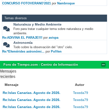
CONCURSO FOTOVERANO'2021
por
Nambroque
Temas diversos
Naturaleza y Medio Ambiente
Foro para tratar cualquier tema sobre naturaleza y medio
ambiente.
Re:ADIVINA EL PARAJE!!!!
por
avispa
Astronomía
Todo sobre la observación del "otro" cielo.
Re:*Efemérides astronómi...
por
PolVen
Foro de Tiempo.com - Centro de Información
Mensajes
recientes
Mensaje
Autor
Re:Islas Canarias. Agosto de 2026.
Texeda79
Re:Islas Canarias. Agosto de 2026.
Texeda79
Re:Islas Canarias. Agosto de 2026.
Texeda79