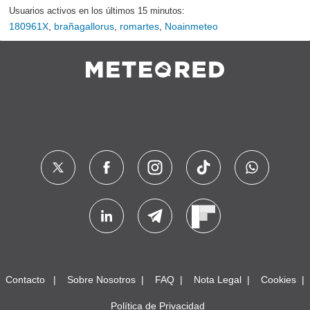
Usuarios activos en los últimos 15 minutos:
180961X
,
brañagallorus
,
romartes
,
Noainmeteo
Contacto
Sobre Nosotros
FAQ
Nota Legal
Cookies
Política de Privacidad