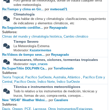
Foro general de meteorología, donde se tratará cualquier tema
sobre meteorología.
Re:Tiempo y clima en Gir...
por
meteosat71
Climatología
Para hablar de clima y climatología: clasificaciones, seguimiento
de indicadores y elementos climáticos, etc
Re:Seguimiento cordiller...
por
Reysagrado
Subforos
Climas del mundo y climatología histórica
Cambio climático
Tiempo Severo
La Meteorología Extrema
Moderador:
Kazatormentas
Re:Vídeos de tiempo seve...
por
Reysagrado
Huracanes, tifones, ciclones, tormentas tropicales
Moderador:
rayo_cruces
Re:SuperTifón DOLPHIN Ca...
por
Torrelloviedo
Subforos
Teoría Tropical
Pacífico SurOeste
Australia
Atlántico
Pacífico Este y
Central
Pacífico Oeste
Índico Norte
Índico SurOeste
Técnica e instrumentos meteorológicos
Todo lo relativo a los instrumentos de medición, técnicas y
trucos, formas de uso, compra-venta, consejos...
New "WS40" Weather Websi...
por
Cavaliere
Subforos
Davis
Oregon
PCE
Lacrosse
Otros Instrumentos/Estaciones