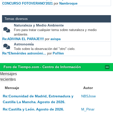
CONCURSO FOTOVERANO'2021
por
Nambroque
Temas diversos
Naturaleza y Medio Ambiente
Foro para tratar cualquier tema sobre naturaleza y medio
ambiente.
Re:ADIVINA EL PARAJE!!!!
por
avispa
Astronomía
Todo sobre la observación del "otro" cielo.
Re:*Efemérides astronómi...
por
PolVen
Foro de Tiempo.com - Centro de Información
Mensajes
recientes
Mensaje
Autor
Re:Comunidad de Madrid, Extremadura y
NBSJose
Castilla La Mancha. Agosto de 2026.
Re:Castilla y León. Agosto de 2026.
M_Pinar