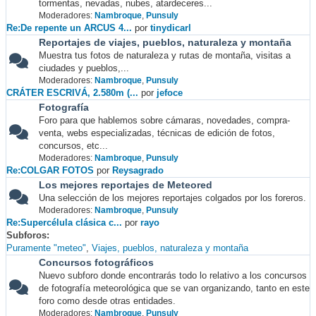
tormentas, nevadas, nubes, atardeceres...
Moderadores:
Nambroque
,
Punsuly
Re:De repente un ARCUS 4...
por
tinydicarl
Reportajes de viajes, pueblos, naturaleza y montaña
Muestra tus fotos de naturaleza y rutas de montaña, visitas a
ciudades y pueblos,...
Moderadores:
Nambroque
,
Punsuly
CRÁTER ESCRIVÁ, 2.580m (...
por
jefoce
Fotografía
Foro para que hablemos sobre cámaras, novedades, compra-
venta, webs especializadas, técnicas de edición de fotos,
concursos, etc...
Moderadores:
Nambroque
,
Punsuly
Re:COLGAR FOTOS
por
Reysagrado
Los mejores reportajes de Meteored
Una selección de los mejores reportajes colgados por los foreros.
Moderadores:
Nambroque
,
Punsuly
Re:Supercélula clásica c...
por
rayo
Subforos
Puramente "meteo"
Viajes, pueblos, naturaleza y montaña
Concursos fotográficos
Nuevo subforo donde encontrarás todo lo relativo a los concursos
de fotografía meteorológica que se van organizando, tanto en este
foro como desde otras entidades.
Moderadores:
Nambroque
,
Punsuly