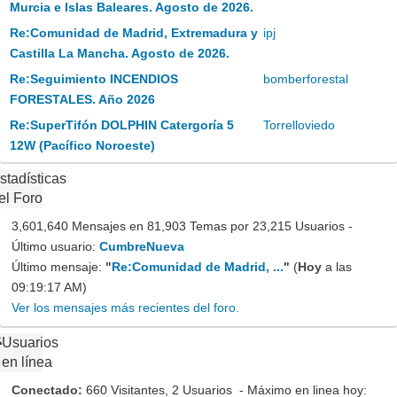
Murcia e Islas Baleares. Agosto de 2026.
Re:Comunidad de Madrid, Extremadura y
ipj
Castilla La Mancha. Agosto de 2026.
Re:Seguimiento INCENDIOS
bomberforestal
FORESTALES. Año 2026
Re:SuperTifón DOLPHIN Catergoría 5
Torrelloviedo
12W (Pacífico Noroeste)
stadísticas
el Foro
3,601,640 Mensajes en 81,903 Temas por 23,215 Usuarios -
Último usuario:
CumbreNueva
Último mensaje:
"
Re:Comunidad de Madrid, ...
"
(
Hoy
a las
09:19:17 AM)
Ver los mensajes más recientes del foro.
Usuarios
en línea
Conectado:
660 Visitantes, 2 Usuarios - Máximo en linea hoy: