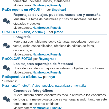
tormentas, nevadas, nubes, atardeceres...
Moderadores:
Nambroque
,
Punsuly
Re:De repente un ARCUS 4...
por
tinydicarl
Reportajes de viajes, pueblos, naturaleza y montaña
Muestra tus fotos de naturaleza y rutas de montaña, visitas a
ciudades y pueblos,...
Moderadores:
Nambroque
,
Punsuly
CRÁTER ESCRIVÁ, 2.580m (...
por
jefoce
Fotografía
Foro para que hablemos sobre cámaras, novedades, compra-
venta, webs especializadas, técnicas de edición de fotos,
concursos, etc...
Moderadores:
Nambroque
,
Punsuly
Re:COLGAR FOTOS
por
Reysagrado
Los mejores reportajes de Meteored
Una selección de los mejores reportajes colgados por los foreros.
Moderadores:
Nambroque
,
Punsuly
Re:Supercélula clásica c...
por
rayo
Subforos
Puramente "meteo"
Viajes, pueblos, naturaleza y montaña
Concursos fotográficos
Nuevo subforo donde encontrarás todo lo relativo a los concursos
de fotografía meteorológica que se van organizando, tanto en este
foro como desde otras entidades.
Moderadores:
Nambroque
,
Punsuly