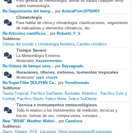
Foro general de meteorología, donde se tratará cualquier tema
sobre meteorología.
Re:Seguimiento del tiemp...
por
AritmePrim19792003
Climatología
Para hablar de clima y climatología: clasificaciones, seguimiento
de indicadores y elementos climáticos, etc
Re:Articulos científicos...
por
Roberto_F_S
Subforos
Climas del mundo y climatología histórica
Cambio climático
Tiempo Severo
La Meteorología Extrema
Moderador:
Kazatormentas
Re:Vídeos de tiempo seve...
por
Reysagrado
Huracanes, tifones, ciclones, tormentas tropicales
Moderador:
rayo_cruces
Re:SuperTifón DOLPHIN Ca...
por
Torrelloviedo
Subforos
Teoría Tropical
Pacífico SurOeste
Australia
Atlántico
Pacífico Este y
Central
Pacífico Oeste
Índico Norte
Índico SurOeste
Técnica e instrumentos meteorológicos
Todo lo relativo a los instrumentos de medición, técnicas y
trucos, formas de uso, compra-venta, consejos...
New "WS40" Weather Websi...
por
Cavaliere
Subforos
Davis
Oregon
PCE
Lacrosse
Otros Instrumentos/Estaciones