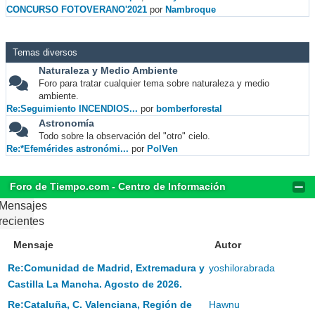
CONCURSO FOTOVERANO'2021
por
Nambroque
Temas diversos
Naturaleza y Medio Ambiente
Foro para tratar cualquier tema sobre naturaleza y medio
ambiente.
Re:Seguimiento INCENDIOS...
por
bomberforestal
Astronomía
Todo sobre la observación del "otro" cielo.
Re:*Efemérides astronómi...
por
PolVen
Foro de Tiempo.com - Centro de Información
Mensajes
recientes
Mensaje
Autor
Re:Comunidad de Madrid, Extremadura y
yoshilorabrada
Castilla La Mancha. Agosto de 2026.
Re:Cataluña, C. Valenciana, Región de
Hawnu