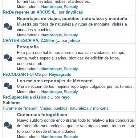
tormentas, nevadas, nubes, atardeceres...
Moderadores:
Nambroque
,
Punsuly
Re:De repente un ARCUS 4...
por
tinydicarl
Reportajes de viajes, pueblos, naturaleza y montaña
Muestra tus fotos de naturaleza y rutas de montaña, visitas a
ciudades y pueblos,...
Moderadores:
Nambroque
,
Punsuly
CRÁTER ESCRIVÁ, 2.580m (...
por
jefoce
Fotografía
Foro para que hablemos sobre cámaras, novedades, compra-
venta, webs especializadas, técnicas de edición de fotos,
concursos, etc...
Moderadores:
Nambroque
,
Punsuly
Re:COLGAR FOTOS
por
Reysagrado
Los mejores reportajes de Meteored
Una selección de los mejores reportajes colgados por los foreros.
Moderadores:
Nambroque
,
Punsuly
Re:Supercélula clásica c...
por
rayo
Subforos
Puramente "meteo"
Viajes, pueblos, naturaleza y montaña
Concursos fotográficos
Nuevo subforo donde encontrarás todo lo relativo a los concursos
de fotografía meteorológica que se van organizando, tanto en este
foro como desde otras entidades.
Moderadores:
Nambroque
,
Punsuly