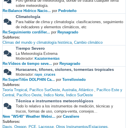
Foro general de meteorología, donde se tratará cualquier tema
sobre meteorología.
Re:Balance Hidrico Nacio...
por
Pedroteño
Climatología
Para hablar de clima y climatología: clasificaciones, seguimiento
de indicadores y elementos climáticos, etc
Re:Seguimiento cordiller...
por
Reysagrado
Subforos
Climas del mundo y climatología histórica
Cambio climático
Tiempo Severo
La Meteorología Extrema
Moderador:
Kazatormentas
Re:Vídeos de tiempo seve...
por
Reysagrado
Huracanes, tifones, ciclones, tormentas tropicales
Moderador:
rayo_cruces
Re:SuperTifón DOLPHIN Ca...
por
Torrelloviedo
Subforos
Teoría Tropical
Pacífico SurOeste
Australia
Atlántico
Pacífico Este y
Central
Pacífico Oeste
Índico Norte
Índico SurOeste
Técnica e instrumentos meteorológicos
Todo lo relativo a los instrumentos de medición, técnicas y
trucos, formas de uso, compra-venta, consejos...
New "WS40" Weather Websi...
por
Cavaliere
Subforos
Davis
Oregon
PCE
Lacrosse
Otros Instrumentos/Estaciones