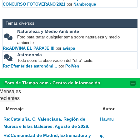
CONCURSO FOTOVERANO'2021
por
Nambroque
Temas diversos
Naturaleza y Medio Ambiente
Foro para tratar cualquier tema sobre naturaleza y medio
ambiente.
Re:ADIVINA EL PARAJE!!!!
por
avispa
Astronomía
Todo sobre la observación del "otro" cielo.
Re:*Efemérides astronómi...
por
PolVen
Foro de Tiempo.com - Centro de Información
Mensajes
recientes
Mensaje
Autor
Re:Cataluña, C. Valenciana, Región de
Hawnu
Murcia e Islas Baleares. Agosto de 2026.
Re:Comunidad de Madrid, Extremadura y
ipj