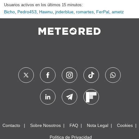
Usuarios activos en los últimos 15 minutos:
Bicho
,
Pedro453
,
Hawnu
,
jnderblue
,
romartes
,
FerPal
,
ametz
Contacto
Sobre Nosotros
FAQ
Nota Legal
Cookies
Política de Privacidad