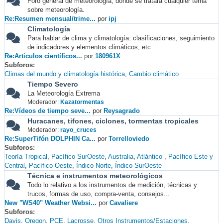
Foro general de meteorología, donde se tratará cualquier tema
sobre meteorología.
Re:Resumen mensual/trime...
por
ipj
Climatología
Para hablar de clima y climatología: clasificaciones, seguimiento
de indicadores y elementos climáticos, etc
Re:Articulos científicos...
por
180961X
Subforos
Climas del mundo y climatología histórica
Cambio climático
Tiempo Severo
La Meteorología Extrema
Moderador:
Kazatormentas
Re:Vídeos de tiempo seve...
por
Reysagrado
Huracanes, tifones, ciclones, tormentas tropicales
Moderador:
rayo_cruces
Re:SuperTifón DOLPHIN Ca...
por
Torrelloviedo
Subforos
Teoría Tropical
Pacífico SurOeste
Australia
Atlántico
Pacífico Este y
Central
Pacífico Oeste
Índico Norte
Índico SurOeste
Técnica e instrumentos meteorológicos
Todo lo relativo a los instrumentos de medición, técnicas y
trucos, formas de uso, compra-venta, consejos...
New "WS40" Weather Websi...
por
Cavaliere
Subforos
Davis
Oregon
PCE
Lacrosse
Otros Instrumentos/Estaciones