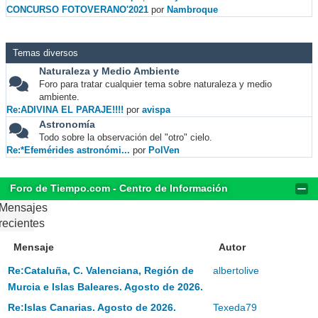
CONCURSO FOTOVERANO'2021
por
Nambroque
Temas diversos
Naturaleza y Medio Ambiente
Foro para tratar cualquier tema sobre naturaleza y medio
ambiente.
Re:ADIVINA EL PARAJE!!!!
por
avispa
Astronomía
Todo sobre la observación del "otro" cielo.
Re:*Efemérides astronómi...
por
PolVen
Foro de Tiempo.com - Centro de Información
Mensajes
recientes
Mensaje
Autor
Re:Cataluña, C. Valenciana, Región de
albertolive
Murcia e Islas Baleares. Agosto de 2026.
Re:Islas Canarias. Agosto de 2026.
Texeda79