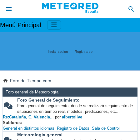
Menú Principal
Iniciar sesión
Registrarse
Foro de Tiempo.com
Foro general de Meteorología
Foro General de Seguimiento
Foro general de seguimiento, donde se realizará seguimiento de
situaciones en tiempo real, modelos, predicciones, etc...
Re:Cataluña, C. Valencia...
por
albertolive
Subforos
General en distintos idiomas
Registro de Datos
Sala de Control
Meteorología general