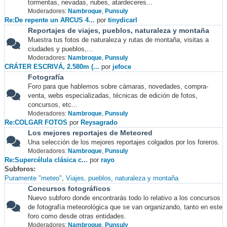
tormentas, nevadas, nubes, atardeceres...
Moderadores:
Nambroque
,
Punsuly
Re:De repente un ARCUS 4...
por
tinydicarl
Reportajes de viajes, pueblos, naturaleza y montaña
Muestra tus fotos de naturaleza y rutas de montaña, visitas a
ciudades y pueblos,...
Moderadores:
Nambroque
,
Punsuly
CRÁTER ESCRIVÁ, 2.580m (...
por
jefoce
Fotografía
Foro para que hablemos sobre cámaras, novedades, compra-
venta, webs especializadas, técnicas de edición de fotos,
concursos, etc...
Moderadores:
Nambroque
,
Punsuly
Re:COLGAR FOTOS
por
Reysagrado
Los mejores reportajes de Meteored
Una selección de los mejores reportajes colgados por los foreros.
Moderadores:
Nambroque
,
Punsuly
Re:Supercélula clásica c...
por
rayo
Subforos
Puramente "meteo"
Viajes, pueblos, naturaleza y montaña
Concursos fotográficos
Nuevo subforo donde encontrarás todo lo relativo a los concursos
de fotografía meteorológica que se van organizando, tanto en este
foro como desde otras entidades.
Moderadores:
Nambroque
,
Punsuly