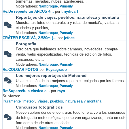
tormentas, nevadas, nubes, atardeceres...
Moderadores:
Nambroque
,
Punsuly
Re:De repente un ARCUS 4...
por
tinydicarl
Reportajes de viajes, pueblos, naturaleza y montaña
Muestra tus fotos de naturaleza y rutas de montaña, visitas a
ciudades y pueblos,...
Moderadores:
Nambroque
,
Punsuly
CRÁTER ESCRIVÁ, 2.580m (...
por
jefoce
Fotografía
Foro para que hablemos sobre cámaras, novedades, compra-
venta, webs especializadas, técnicas de edición de fotos,
concursos, etc...
Moderadores:
Nambroque
,
Punsuly
Re:COLGAR FOTOS
por
Reysagrado
Los mejores reportajes de Meteored
Una selección de los mejores reportajes colgados por los foreros.
Moderadores:
Nambroque
,
Punsuly
Re:Supercélula clásica c...
por
rayo
Subforos
Puramente "meteo"
Viajes, pueblos, naturaleza y montaña
Concursos fotográficos
Nuevo subforo donde encontrarás todo lo relativo a los concursos
de fotografía meteorológica que se van organizando, tanto en este
foro como desde otras entidades.
Moderadores:
Nambroque
,
Punsuly