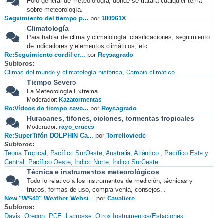
Foro general de meteorología, donde se tratará cualquier tema
sobre meteorología.
Seguimiento del tiempo p...
por
180961X
Climatología
Para hablar de clima y climatología: clasificaciones, seguimiento
de indicadores y elementos climáticos, etc
Re:Seguimiento cordiller...
por
Reysagrado
Subforos
Climas del mundo y climatología histórica
Cambio climático
Tiempo Severo
La Meteorología Extrema
Moderador:
Kazatormentas
Re:Vídeos de tiempo seve...
por
Reysagrado
Huracanes, tifones, ciclones, tormentas tropicales
Moderador:
rayo_cruces
Re:SuperTifón DOLPHIN Ca...
por
Torrelloviedo
Subforos
Teoría Tropical
Pacífico SurOeste
Australia
Atlántico
Pacífico Este y
Central
Pacífico Oeste
Índico Norte
Índico SurOeste
Técnica e instrumentos meteorológicos
Todo lo relativo a los instrumentos de medición, técnicas y
trucos, formas de uso, compra-venta, consejos...
New "WS40" Weather Websi...
por
Cavaliere
Subforos
Davis
Oregon
PCE
Lacrosse
Otros Instrumentos/Estaciones