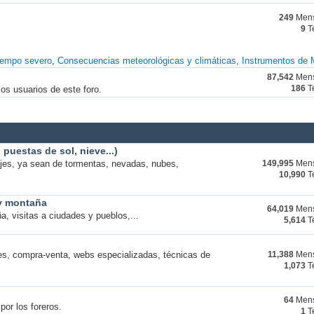
249
Mens
9
T
iempo severo
Consecuencias meteorológicas y climáticas
Instrumentos de 
87,542
Mens
os usuarios de este foro.
186
T
puestas de sol, nieve...)
ajes, ya sean de tormentas, nevadas, nubes,
149,995
Mens
10,990
T
 y montaña
64,019
Mens
a, visitas a ciudades y pueblos,...
5,614
T
s, compra-venta, webs especializadas, técnicas de
11,388
Mens
1,073
T
64
Mens
por los foreros.
1
T