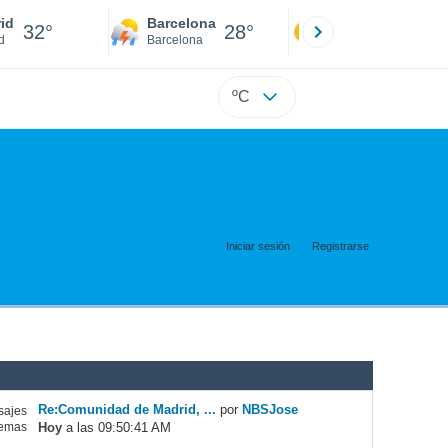
id
Barcelona
Sevilla
32°
28°
32°
d
Barcelona
Sevilla
ºC
Iniciar sesión
Registrarse
Re:Comunidad de Madrid, ...
por
NBSJose
ajes
Hoy
a las 09:50:41 AM
emas