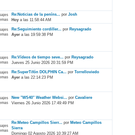
Re:Noticias de la peníns...
por
Josh
ajes
Hoy
a las 11:58:44 AM
emas
Re:Seguimiento cordiller...
por
Reysagrado
ajes
Ayer
a las 19:59:38 PM
emas
Re:Vídeos de tiempo seve...
por
Reysagrado
ajes
Jueves 25 Junio 2026 20:31:59 PM
emas
Re:SuperTifón DOLPHIN Ca...
por
Torrelloviedo
ajes
Ayer
a las 22:14:23 PM
emas
New "WS40" Weather Websi...
por
Cavaliere
ajes
Viernes 26 Junio 2026 17:49:49 PM
emas
Re:Meteo Campillos Sierr...
por
Meteo Campillos
ajes
Sierra
emas
Domingo 02 Agosto 2026 10:39:27 AM