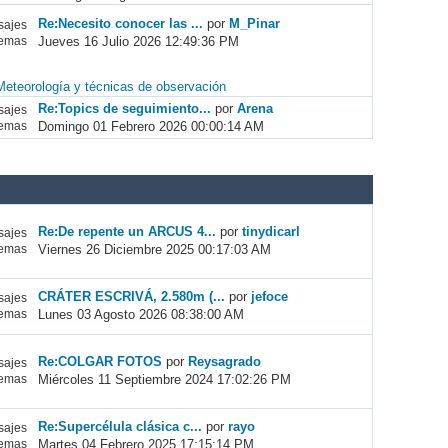
Re:Necesito conocer las ...
por
M_Pinar
ajes
Jueves 16 Julio 2026 12:49:36 PM
emas
Meteorología y técnicas de observación
Re:Topics de seguimiento...
por
Arena
ajes
Domingo 01 Febrero 2026 00:00:14 AM
emas
Re:De repente un ARCUS 4...
por
tinydicarl
ajes
Viernes 26 Diciembre 2025 00:17:03 AM
emas
CRÁTER ESCRIVÁ, 2.580m (...
por
jefoce
ajes
Lunes 03 Agosto 2026 08:38:00 AM
emas
Re:COLGAR FOTOS
por
Reysagrado
ajes
Miércoles 11 Septiembre 2024 17:02:26 PM
emas
Re:Supercélula clásica c...
por
rayo
ajes
Martes 04 Febrero 2025 17:15:14 PM
emas