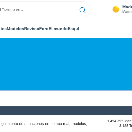
Madr
Madri
ites
Modelos
Revista
Foro
El mundo
Esquí
1,454,295
Mens
eguimiento de situaciones en tiempo real, modelos,
3,185
T