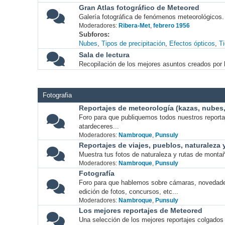
Gran Atlas fotográfico de Meteored
Galería fotográfica de fenómenos meteorológicos.
Moderadores:
Ribera-Met
,
febrero 1956
Subforos
Nubes
Tipos de precipitación
Efectos ópticos
T
Sala de lectura
Recopilación de los mejores asuntos creados por l
Fotografia
Reportajes de meteorología (kazas, nubes, 
Foro para que publiquemos todos nuestros report
atardeceres...
Moderadores:
Nambroque
,
Punsuly
Reportajes de viajes, pueblos, naturaleza
Muestra tus fotos de naturaleza y rutas de montañ
Moderadores:
Nambroque
,
Punsuly
Fotografía
Foro para que hablemos sobre cámaras, novedade
edición de fotos, concursos, etc...
Moderadores:
Nambroque
,
Punsuly
Los mejores reportajes de Meteored
Una selección de los mejores reportajes colgados 