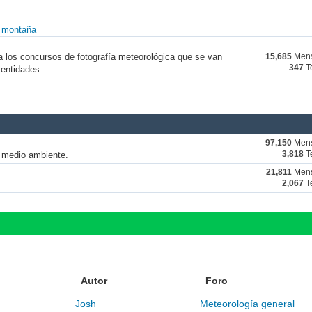
y montaña
a los concursos de fotografía meteorológica que se van
15,685
Mens
347
T
 entidades.
97,150
Mens
y medio ambiente.
3,818
T
21,811
Mens
2,067
T
Autor
Foro
Josh
Meteorología general