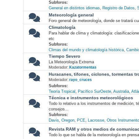
Subforos
General en distintos idiomas
Registro de Datos
S
Meteorología general
Foro general de meteorología, donde se tratará cu
Climatología
Para hablar de clima y climatología: clasificacio
etc
Subforos
Climas del mundo y climatología histórica
Cambio
Tiempo Severo
La Meteorología Extrema
Moderador:
Kazatormentas
Huracanes, tifones, ciclones, tormentas tr
Moderador:
rayo_cruces
Subforos
Teoría Tropical
Pacífico SurOeste
Australia
Atlá
Técnica e instrumentos meteorológicos
Todo lo relativo a los instrumentos de medición, 
consejos...
Subforos
Davis
Oregon
PCE
Lacrosse
Otros Instrument
Revista RAM y otros medios de comunica
Todo lo que se habla de la meteorología en prensa, 