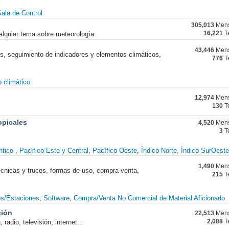
ala de Control
305,013
Mens
alquier tema sobre meteorología.
16,221
T
43,446
Mens
nes, seguimiento de indicadores y elementos climáticos,
776
T
 climático
12,974
Mens
130
T
opicales
4,520
Mens
3
T
ntico
Pacífico Este y Central
Pacífico Oeste
Índico Norte
Índico SurOeste
1,490
Mens
técnicas y trucos, formas de uso, compra-venta,
215
T
os/Estaciones
Software
Compra/Venta No Comercial de Material Aficionado
ción
22,513
Mens
radio, televisión, internet...
2,088
T