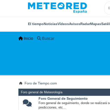
El tiempo
Noticias
Vídeos
Avisos
Radar
Mapas
Satél
Inicio
Buscar
Foro de Tiempo.com
Foro general de Meteorología
Foro General de Seguimiento
Foro general de seguimiento, donde se realizará s
predicciones, etc...