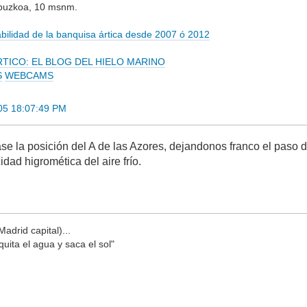
ipuzkoa, 10 msnm.
tabilidad de la banquisa ártica desde 2007 ó 2012
RTICO: EL BLOG DEL HIELO MARINO
S
WEBCAMS
005 18:07:49 PM
se la posición del A de las Azores, dejandonos franco el paso d
dad higromética del aire frío.
adrid capital)...
quita el agua y saca el sol"