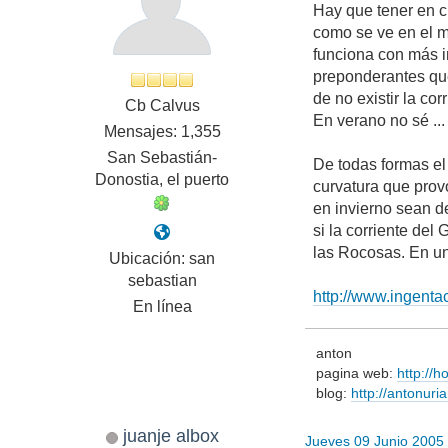
Hay que tener en c
como se ve en el m
funciona con más in
preponderantes que 
de no existir la co
Cb Calvus
En verano no sé ..
Mensajes: 1,355
San Sebastián-
De todas formas el 
Donostia, el puerto
curvatura que prov
en invierno sean de
si la corriente del
las Rocosas. En un
Ubicación: san
sebastian
http://www.ingent
En línea
anton
pagina web:
http://
blog:
http://antonuri
juanje albox
Jueves 09 Junio 2005