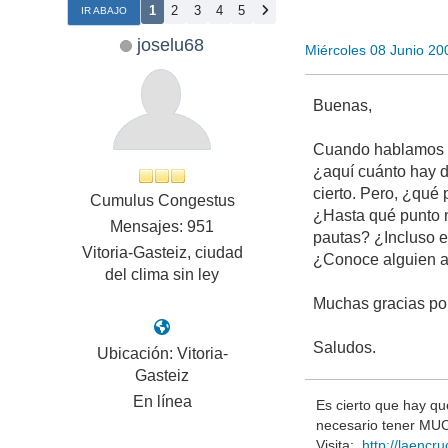
1
2
3
4
5
IR ABAJO
joselu68
Miércoles 08 Junio 2
Buenas,
Cuando hablamos de
¿aquí cuánto hay d
cierto. Pero, ¿qué 
Cumulus Congestus
¿Hasta qué punto n
Mensajes: 951
pautas? ¿Incluso e
Vitoria-Gasteiz, ciudad
¿Conoce alguien a
del clima sin ley
Muchas gracias por 
Saludos.
Ubicación: Vitoria-
Gasteiz
En línea
Es cierto que hay qu
necesario tener MUC
Visita:
http://laenc