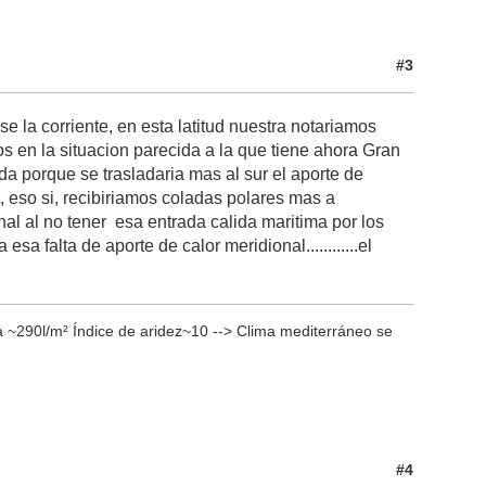
#3
 la corriente, en esta latitud nuestra notariamos
os en la situacion parecida a la que tiene ahora Gran
a porque se trasladaria mas al sur el aporte de
, eso si, recibiriamos coladas polares mas a
al al no tener esa entrada calida maritima por los
a falta de aporte de calor meridional............el
 ~290l/m² Índice de aridez~10 --> Clima mediterráneo se
#4