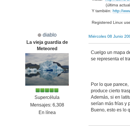
(última actualiza
Y también:
http://ww
Registered Linux us
diablo
Miércoles 08 Junio 2
La vieja guardia de
Meteored
Cuelgo un mapa de 
se representa el t
Por lo que parece,
produce cierto tras
Además, si en latit
Supercélula
serían más frías y 
Mensajes: 6,308
Bueno, esto es lo 
En línea