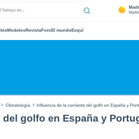
Madr
Madri
ites
Modelos
Revista
Foro
El mundo
Esquí
Climatología
Influencia de la corriente del golfo en España y Port
e del golfo en España y Portu