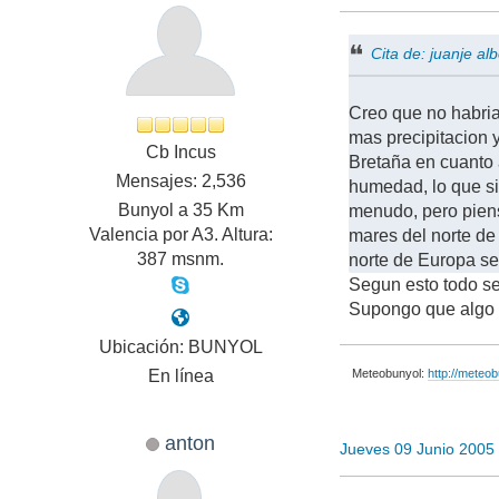
Cita de: juanje a
Creo que no habria
mas precipitacion y
Cb Incus
Bretaña en cuanto 
Mensajes: 2,536
humedad, lo que si
Bunyol a 35 Km
menudo, pero piens
Valencia por A3. Altura:
mares del norte de 
387 msnm.
norte de Europa se
Segun esto todo seri
Supongo que algo 
Ubicación: BUNYOL
En línea
Meteobunyol:
http://meteo
anton
Jueves 09 Junio 2005