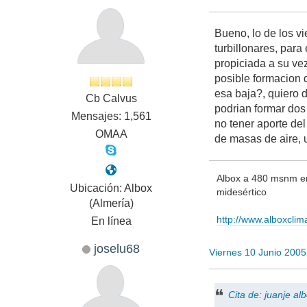
Bueno, lo de los v
turbillonares, para
propiciada a su vez 
posible formacion d
esa baja?, quiero d
Cb Calvus
podrian formar dos
Mensajes: 1,561
no tener aporte del 
OMAA
de masas de aire, u
Albox a 480 msnm en 
Ubicación: Albox
midesértico
(Almería)
http://www.alboxcli
En línea
joselu68
Viernes 10 Junio 200
Cita de: juanje a