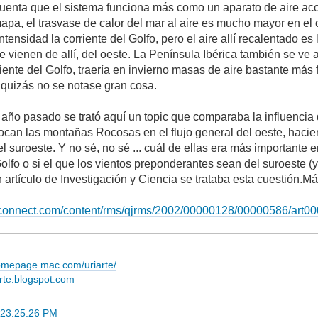
uenta que el sistema funciona más como un aparato de aire aco
apa, el trasvase de calor del mar al aire es mucho mayor en el 
tensidad la corriente del Golfo, pero el aire allí recalentado e
vienen de allí, del oeste. La Península Ibérica también se ve a
rriente del Golfo, traería en invierno masas de aire bastante má
. quizás no se notase gran cosa.
año pasado se trató aquí un topic que comparaba la influencia de
ocan las montañas Rocosas en el flujo general del oeste, haci
l suroeste. Y no sé, no sé ... cuál de ellas era más importante
 Golfo o si el que los vientos preponderantes sean del suroeste 
 artículo de Investigación y Ciencia se trataba esta cuestión.Má
aconnect.com/content/rms/qjrms/2002/00000128/00000586/art0
homepage.mac.com/uriarte/
arte.blogspot.com
 23:25:26 PM