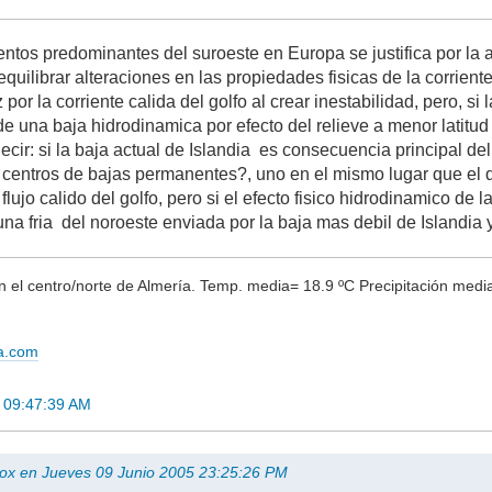
ientos predominantes del suroeste en Europa se justifica por l
 equilibrar alteraciones en las propiedades fisicas de la corrient
por la corriente calida del golfo al crear inestabilidad, pero, si l
e una baja hidrodinamica por efecto del relieve a menor latitud qu
ecir: si la baja actual de Islandia es consecuencia principal de
 centros de bajas permanentes?, uno en el mismo lugar que el q
flujo calido del golfo, pero si el efecto fisico hidrodinamico de l
na fria del noroeste enviada por la baja mas debil de Islandia y
el centro/norte de Almería. Temp. media= 18.9 ºC Precipitación media
ma.com
5 09:47:39 AM
lbox en Jueves 09 Junio 2005 23:25:26 PM