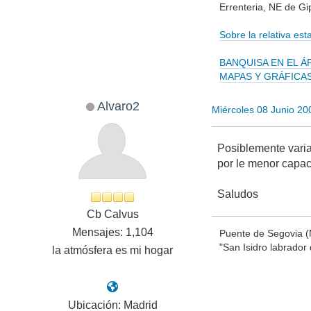
Errenteria, NE de G
Sobre la relativa es
BANQUISA EN EL Á
MAPAS Y GRÁFICA
Alvaro2
Miércoles 08 Junio 2
Posiblemente varia
por le menor capaci
Saludos
Cb Calvus
Mensajes: 1,104
Puente de Segovia (M
"San Isidro labrador 
la atmósfera es mi hogar
Ubicación: Madrid