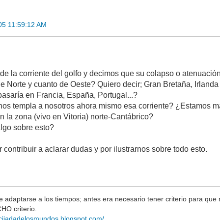
005 11:59:12 AM
 la corriente del golfo y decimos que su colapso o atenuación 
e Norte y cuanto de Oeste? Quiero decir; Gran Bretaña, Irland
pasaría en Francia, España, Portugal...?
os templa a nosotros ahora mismo esa corriente? ¿Estamos más 
n la zona (vivo en Vitoria) norte-Cantábrico?
lgo sobre esto?
contribuir a aclarar dudas y por ilustrarnos sobre todo esto.
e adaptarse a los tiempos; antes era necesario tener criterio para que
HO criterio.
rucijadadelosmundos.blogspot.com/