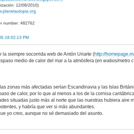
ción: 12/08/2010)
w.planetautopia.org
er number: 482762
005 18:02:13 PM
la siempre socorrida web de Antón Uriarte (
http://homepage.ma
raspaso medio de calor del mar a la atmósfera (en watios/metro 
 las zonas más afectadas serían Escandinavia y las Islas Britá
paso de calor, por lo que al menos a los de la cornisa cantábrica
udes situadas justo más al norte que las nuestras hubiera aire m
potentes, y habría que ver si más abundantes.
que yo creo, aunque no sé demasiado del asunto.