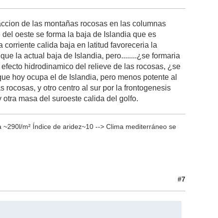
a accion de las montañas rocosas en las columnas
e del oeste se forma la baja de Islandia que es
a corriente calida baja en latitud favoreceria la
e la actual baja de Islandia, pero........¿se formaria
l efecto hidrodinamico del relieve de las rocosas, ¿se
ue hoy ocupa el de Islandia, pero menos potente al
as rocosas, y otro centro al sur por la frontogenesis
 otra masa del suroeste calida del golfo.
 ~290l/m² Índice de aridez~10 --> Clima mediterráneo se
#7