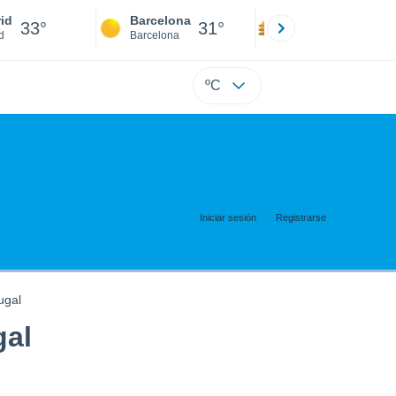
id
Barcelona
Sevilla
33°
31°
35°
d
Barcelona
Sevilla
ºC
Iniciar sesión
Registrarse
ugal
gal