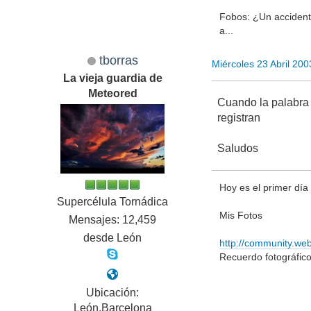
Fobos: ¿Un accident
a...
tborras
Miércoles 23 Abril 20
La vieja guardia de
Meteored
Cuando la palabra 
registran
Saludos
Hoy es el primer día d
Supercélula Tornádica
Mis Fotos
Mensajes: 12,459
desde León
http://community.we
Recuerdo fotográfic
Ubicación:
León,Barcelona