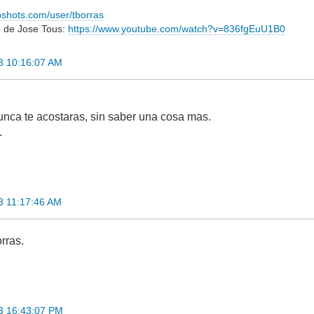
bshots.com/user/tborras
o de Jose Tous:
https://www.youtube.com/watch?v=836fgEuU1B0
03 10:16:07 AM
nunca te acostaras, sin saber una cosa mas.
.
03 11:17:46 AM
rras.
03 16:43:07 PM