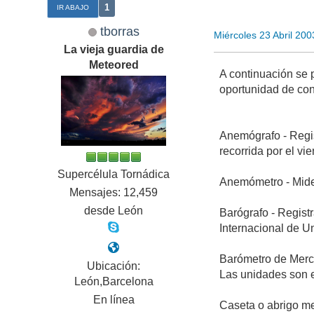
1
IR ABAJO
tborras
Miércoles 23 Abril 20
La vieja guardia de
Meteored
A continuación se 
oportunidad de con
Anemógrafo - Regist
recorrida por el vi
Supercélula Tornádica
Anemómetro - Mide 
Mensajes: 12,459
desde León
Barógrafo - Regist
Internacional de U
Barómetro de Mercu
Ubicación:
Las unidades son e
León,Barcelona
En línea
Caseta o abrigo me