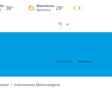
id
Barcelona
Sevilla
36°
29°
38°
d
Barcelona
Sevilla
ºC
Iniciar sesión
Registrarse
ciones
Instrumentos Meteorologicos