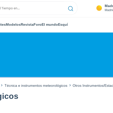
Madr
Madri
ites
Modelos
Revista
Foro
El mundo
Esquí
Técnica e instrumentos meteorológicos
Otros Instrumentos/Esta
gicos