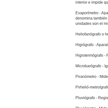
interior e impide q
Evaporímetro - Apa
denomina también c
unidades son el mil
Heliofanógrafo o he
Higrógrafo - Aparat
Higrotermógrafo - 
Microbarógrafo - I
Piranómetro - Mide 
Pirhelió-metro/graf
Pluviógrafo - Regis