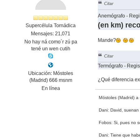
Citar
Anemógrafo - Regis
(en km) reco
Supercélula Tornádica
Mensajes: 21,071
Mande?
No hay ná como´r zú pa
tené un wen cutih
Citar
Termógrafo - Regist
Ubicación: Móstoles
¿Qué diferencia ex
(Madrid) 666 msnm
En línea
Móstoles (Madrid) a 
Dani: David, suenan
Fobos: Si, pues no s
Dani: Tiene que hab