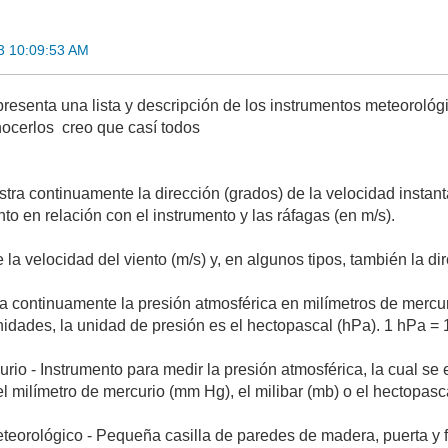
03 10:09:53 AM
presenta una lista y descripción de los instrumentos meteoroló
ocerlos creo que casí todos
ra continuamente la dirección (grados) de la velocidad instantán
ento en relación con el instrumento y las ráfagas (en m/s).
la velocidad del viento (m/s) y, en algunos tipos, también la d
ra continuamente la presión atmosférica en milímetros de mercu
nidades, la unidad de presión es el hectopascal (hPa). 1 hPa = 
rio - Instrumento para medir la presión atmosférica, la cual se
l milímetro de mercurio (mm Hg), el milibar (mb) o el hectopas
teorológico - Pequeña casilla de paredes de madera, puerta y f