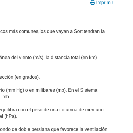
Imprimir
gicos más comunes,los que vayan a Sort tendran la
ea del viento (m/s), la distancia total (en km)
irección (en grados).
rio (mm Hg) o en milibares (mb). En el Sistema
1 mb.
 equilibra con el peso de una columna de mercurio.
cal (hPa).
ondo de doble persiana que favorece la ventilación