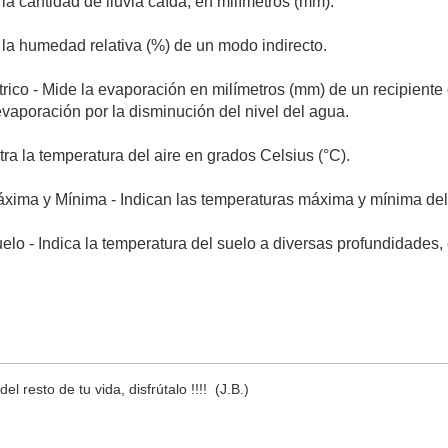
 la cantidad de lluvia caída, en milímetros (mm).
 la humedad relativa (%) de un modo indirecto.
ico - Mide la evaporación en milímetros (mm) de un recipiente 
 evaporación por la disminución del nivel del agua.
tra la temperatura del aire en grados Celsius (°C).
ima y Mínima - Indican las temperaturas máxima y mínima del a
lo - Indica la temperatura del suelo a diversas profundidades,
el resto de tu vida, disfrútalo !!!! (J.B.)