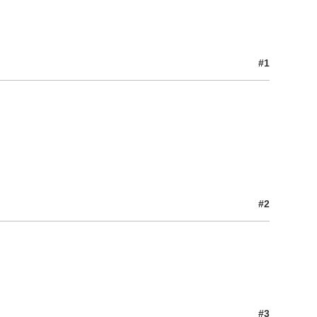
#1
#2
#3