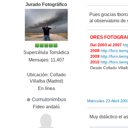
Jurado Fotográfico
Pues gracias tborr
al observatorio de s
MIS MEJORES FOTOGRAFÍAS M
Del 2003 al 2007
ht
2008
http://foro.tie
Supercélula Tornádica
2009
http://foro.ti
Mensajes: 11,407
2010
http://foro.ti
Desde Collado Villa
Ubicación: Collado
Villalba (Madrid)
En línea
Cumulonimbus
Miércoles 23 Abril 20
Fideo andalú
Muy didáctico el a