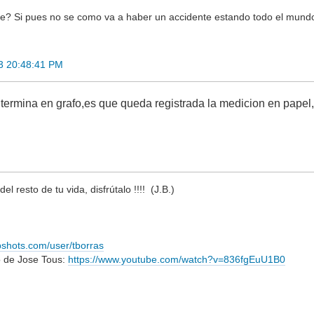
e? Si pues no se como va a haber un accidente estando todo el mundo
03 20:48:41 PM
termina en grafo,es que queda registrada la medicion en papel,
el resto de tu vida, disfrútalo !!!! (J.B.)
bshots.com/user/tborras
o de Jose Tous:
https://www.youtube.com/watch?v=836fgEuU1B0