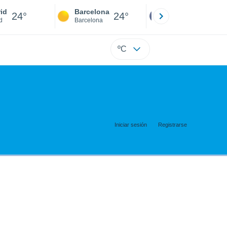
id
Barcelona
Sevilla
24°
24°
24°
d
Barcelona
Sevilla
ºC
Iniciar sesión
Registrarse