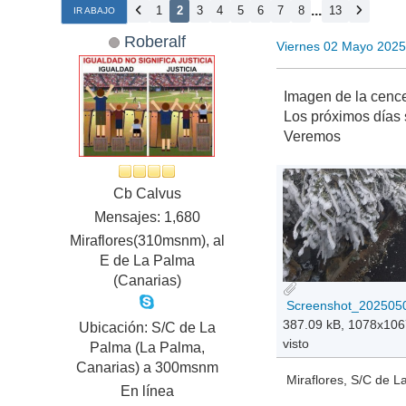
...
1
2
3
4
5
6
7
8
13
IR ABAJO
Roberalf
Viernes 02 Mayo 2025
Imagen de la cenc
Los próximos días 
Veremos
Cb Calvus
Mensajes: 1,680
Miraflores(310msnm), al
E de La Palma
(Canarias)
387.09 kB, 1078x10
Ubicación: S/C de La
visto
Palma (La Palma,
Canarias) a 300msnm
Miraflores, S/C de 
En línea