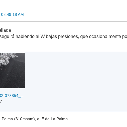
 08:49:18 AM
ellada
seguirá habiendo al W bajas presiones, que ocasionalmente po
Screenshot_20250502-073854_Facebook.jpg
67
La Palma (310msnm), al E de La Palma