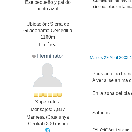
Caminante no hay c
Ese pequeño y palido
sino estelas en la ma
punto azul.
Ubicación: Sierra de
Guadarrama Cercedilla
1160m
En línea
Herminator
Martes 29 Abril 2003 
Pues aquí no hemos
A ver si se anima 
En la zona del pla
Supercélula
Mensajes: 7,817
Saludos
Manresa (Catalunya
Central) 300 msnm
"El Yeti" Aquí si que 