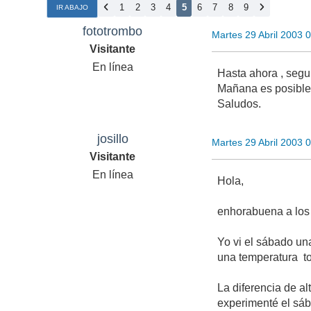
1
2
3
4
5
6
7
8
9
IR ABAJO
fototrombo
Martes 29 Abril 2003 
Visitante
En línea
Hasta ahora , segu
Mañana es posible
Saludos.
josillo
Martes 29 Abril 2003 
Visitante
En línea
Hola,
enhorabuena a los 
Yo vi el sábado un
una temperatura to
La diferencia de al
experimenté el sába