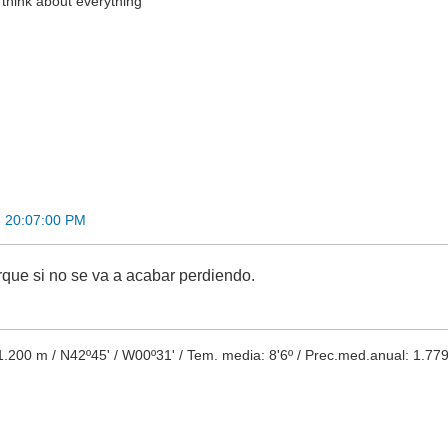
think about everything
 20:07:00 PM
rque si no se va a acabar perdiendo.
.200 m / N42º45' / W00º31' / Tem. media: 8'6º / Prec.med.anual: 1.779 