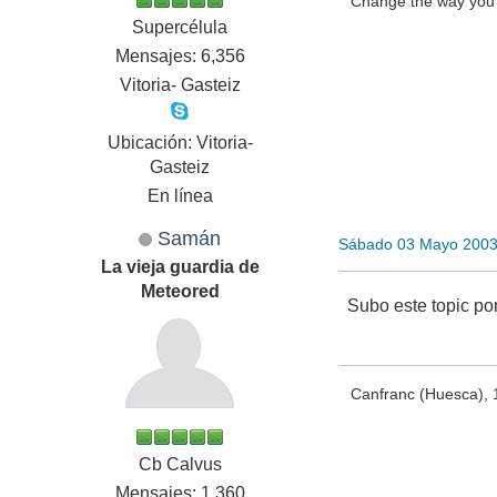
Change the way you 
Supercélula
Mensajes: 6,356
Vitoria- Gasteiz
Ubicación: Vitoria-
Gasteiz
En línea
Samán
Sábado 03 Mayo 2003
La vieja guardia de
Meteored
Subo este topic po
Canfranc (Huesca), 1
Cb Calvus
Mensajes: 1,360