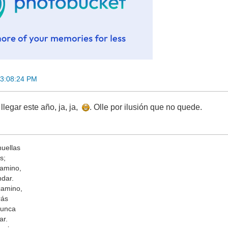
13:08:24 PM
legar este año, ja, ja,
. Olle por ilusión que no quede.
huellas
s;
camino,
ndar.
camino,
rás
nunca
ar.