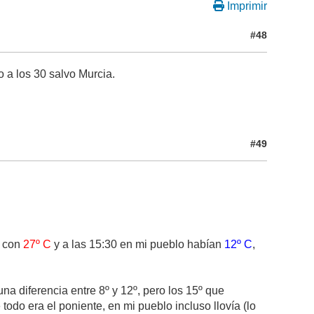
Imprimir
#48
o a los 30 salvo Murcia.
#49
0 con
27º C
y a las 15:30 en mi pueblo habían
12º C
,
na diferencia entre 8º y 12º, pero los 15º que
todo era el poniente, en mi pueblo incluso llovía (lo