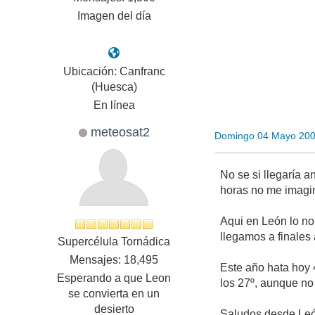
Imagen del día
Ubicación: Canfranc
(Huesca)
En línea
meteosat2
Domingo 04 Mayo 200
No se si llegaría a
horas no me imagino
Aqui en León lo no
llegamos a finales 
Supercélula Tornádica
Mensajes: 18,495
Este año hata hoy 
Esperando a que Leon
los 27º, aunque no
se convierta en un
desierto
Saludos desde Leó