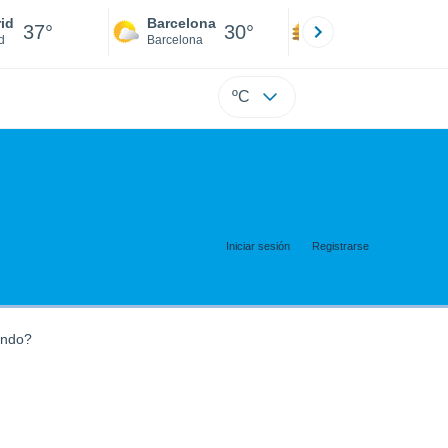
id
Barcelona
Sevilla
37°
30°
39°
d
Barcelona
Sevilla
ºC
Iniciar sesión
Registrarse
ando?