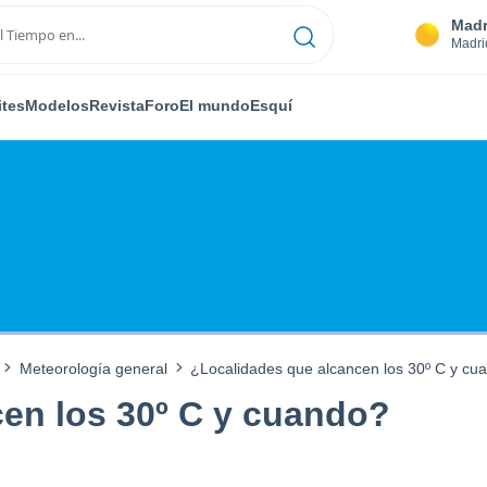
Madr
Madri
ites
Modelos
Revista
Foro
El mundo
Esquí
Meteorología general
¿Localidades que alcancen los 30º C y cu
en los 30º C y cuando?