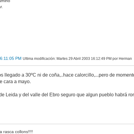
amino
r.
16:11:05 PM
Ultima modificación
: Martes 29 Abril 2003 16:12:49 PM por Herman
 llegado a 30ºC ni de coña,..hace calorcillo,...pero de momen
de cara a mayo.
 de Leida y del valle del Ebro seguro que algun pueblo habrá r
fa rasca collons!!!!