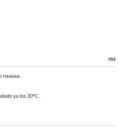
#52
to naaaaa.
ondado ya los 30ºC.