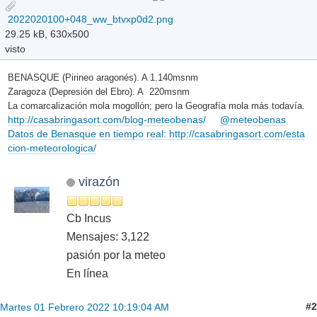
2022020100+048_ww_btvxp0d2.png
29.25 kB, 630x500
visto
BENASQUE (Pirineo aragonés). A 1.140msnm
Zaragoza (Depresión del Ebro). A 220msnm
La comarcalización mola mogollón; pero la Geografía mola más todavía.
http://casabringasort.com/blog-meteobenas/
@meteobenas
Datos de Benasque en tiempo real: http://casabringasort.com/esta
cion-meteorologica/
virazón
Cb Incus
Mensajes: 3,122
pasión por la meteo
En línea
#2
Martes 01 Febrero 2022 10:19:04 AM