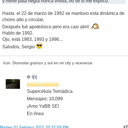
y nieve pata negra nunca vivida, no sé si me explico.
Hasta el 22 de marzo de 1992 se mantuvo esta dinámica de
chorro alto y circular,
Después fué apoteósico pero era casi abril
Hablo de 1992.
Ojo, está 1983, 1993 y 1996...
Saludos, Sergio
Irún. Donostia granizo y sol en mi city y viceversa
ipj
Supercélula Tornádica
Mensajes: 10,099
¡Amo YaBB SE!
En línea
#7
Martes 01 Febrero 2022 20:37:09 PM