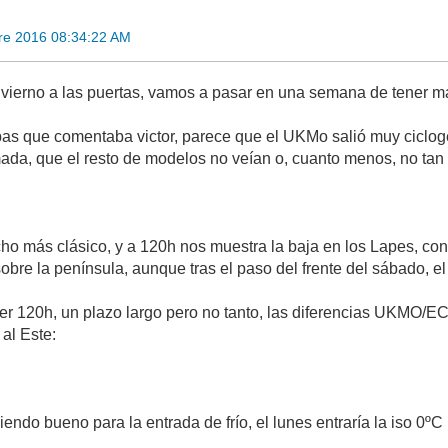
re 2016 08:34:22 AM
nvierno a las puertas, vamos a pasar en una semana de tener 
s que comentaba victor, parece que el UKMo salió muy ciclog
mada, que el resto de modelos no veían o, cuanto menos, no tan 
más clásico, y a 120h nos muestra la baja en los Lapes, conu
sobre la península, aunque tras el paso del frente del sábado, e
ser 120h, un plazo largo pero no tanto, las diferencias UKMO/
 al Este:
do bueno para la entrada de frío, el lunes entraría la iso 0ºC 