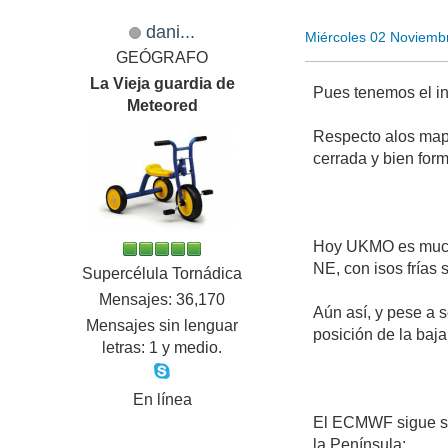
dani...
Miércoles 02 Noviemb
GEÓGRAFO
La Vieja guardia de
Pues tenemos el i
Meteored
Respecto alos mapa
cerrada y bien for
Hoy UKMO es mucho 
NE, con isos frías 
Supercélula Tornádica
Mensajes: 36,170
Aún así, y pese a 
Mensajes sin lenguar
posición de la baja
letras: 1 y medio.
En línea
El ECMWF sigue sien
la Península: