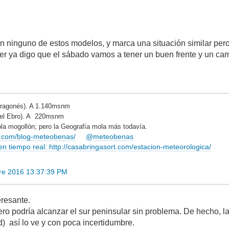
n ninguno de estos modelos, y marca una situación similar pero
 per ya digo que el sábado vamos a tener un buen frente y un ca
ragonés). A 1.140msnm
del Ebro). A 220msnm
la mogollón; pero la Geografía mola más todavía.
rt.com/blog-meteobenas/
@meteobenas
 tiempo real: http://casabringasort.com/estacion-meteorologica/
re 2016 13:37:39 PM
eresante.
ero podría alcanzar el sur peninsular sin problema. De hecho,
d) así lo ve y con poca incertidumbre.