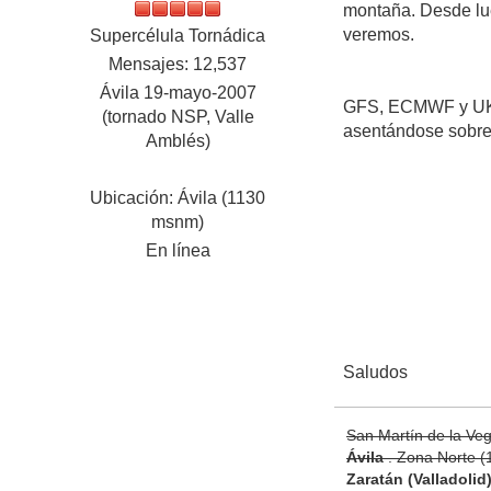
montaña. Desde lue
veremos.
Supercélula Tornádica
Mensajes: 12,537
Ávila 19-mayo-2007
GFS, ECMWF y UKMO 
(tornado NSP, Valle
asentándose sobre 
Amblés)
Ubicación: Ávila (1130
msnm)
En línea
Saludos
San Martín de la Ve
Ávila
. Zona Norte 
Zaratán (Valladolid