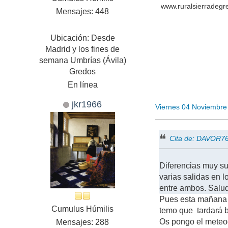
www.ruralsierradeg
Mensajes: 448
Ubicación: Desde
Madrid y los fines de
semana Umbrías (Ávila)
Gredos
En línea
jkr1966
Viernes 04 Noviembre
Cita de: DAVOR76
Diferencias muy su
varias salidas en 
entre ambos. Salu
Pues esta mañana l
Cumulus Húmilis
temo que tardará b
Os pongo el meteog
Mensajes: 288