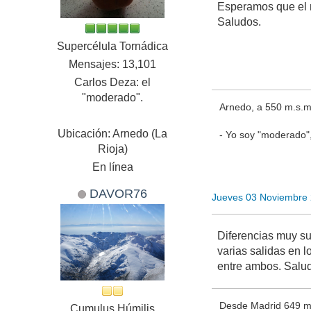
Esperamos que el m
Saludos.
Supercélula Tornádica
Mensajes: 13,101
Carlos Deza: el
"moderado".
Arnedo, a 550 m.s.m
Ubicación: Arnedo (La
- Yo soy "moderado",
Rioja)
En línea
DAVOR76
Jueves 03 Noviembre
Diferencias muy su
varias salidas en 
entre ambos. Salu
Desde Madrid 649 ms
Cumulus Húmilis