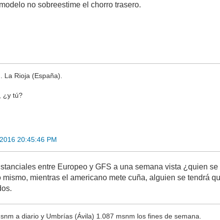
odelo no sobreestime el chorro trasero.
. La Rioja (España).
 ¿y tú?
 2016 20:45:46 PM
stanciales entre Europeo y GFS a una semana vista ¿quien se ll
lo mismo, mientras el americano mete cuña, alguien se tendrá q
dos.
nm a diario y Umbrías (Ávila) 1.087 msnm los fines de semana.