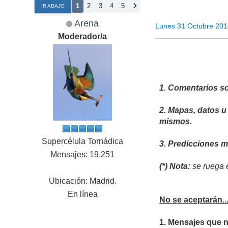
1
2
3
4
5
IR ABAJO
Arena
Lunes 31 Octubre 201
Moderador/a
1. Comentarios so
2. Mapas, datos u
mismos.
Supercélula Tornádica
3. Predicciones 
Mensajes: 19,251
(*) Nota:
se ruega e
Ubicación: Madrid.
En línea
No se aceptarán..
1. Mensajes que 