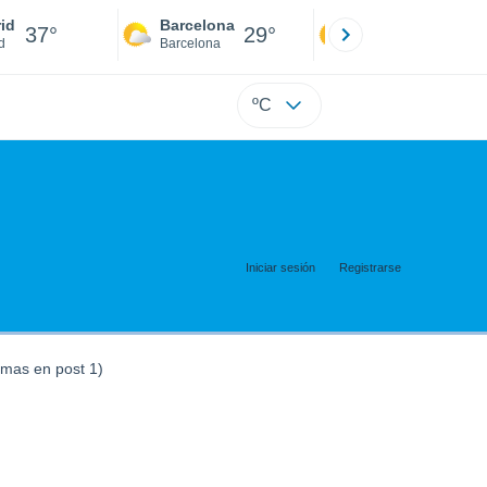
id
Barcelona
Sevilla
37°
29°
39°
d
Barcelona
Sevilla
ºC
Iniciar sesión
Registrarse
mas en post 1)