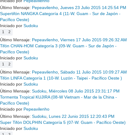
Iniciado por
Pepeavilenho
Último Mensaje:
Pepeavilenho
,
Jueves 23 Julio 2015 14:25:54 PM
Supertifón NANGKA Categoría 4 (11-W. Guam - Sur de Japón -
Pacífico Oeste)
Iniciado por
Sudoku
1
2
Último Mensaje:
Pepeavilenho
,
Viernes 17 Julio 2015 09:26:32 AM
Tifón CHAN-HOM Categoría 3 (09-W. Guam - Sur de Japón -
Pacífico Oeste)
Iniciado por
Sudoku
1
2
Último Mensaje:
Pepeavilenho
,
Sábado 11 Julio 2015 10:09:27 AM
Tifón LINFA Categoría 1 (10-W. Luzón - Taipei - Pacífico Oeste )
Iniciado por
Sudoku
Último Mensaje:
Sudoku
,
Miércoles 08 Julio 2015 23:31:17 PM
Tormenta Tropical KUJIRA (08-W Vietnam - Mar de la China -
Pacífico Oeste)
Iniciado por
Pepeavilenho
Último Mensaje:
Sudoku
,
Lunes 22 Junio 2015 12:20:43 PM
Super Tifón DOLPHIN Categoría 5 (07-W. Guam - Pacífico Oeste)
Iniciado por
Sudoku
1
2