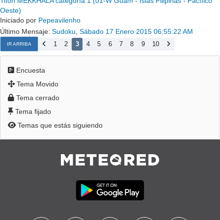
Tifón MEKKHALA categoría 1 (01-W Guam - Islas Filipinas - Pacífico
Oeste)
Iniciado por
Pepeavilenho
Último Mensaje:
Sudoku
,
Sábado 17 Enero 2015 06:55:22 AM
1
2
3
4
5
6
7
8
9
10
IR ARRIBA
Encuesta
Tema Movido
Tema cerrado
Tema fijado
Temas que estás siguiendo