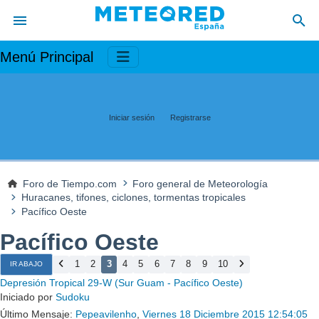
Menú Principal
Iniciar sesión
Registrarse
Foro de Tiempo.com
Foro general de Meteorología
Huracanes, tifones, ciclones, tormentas tropicales
Pacífico Oeste
Pacífico Oeste
1
2
3
4
5
6
7
8
9
10
IR ABAJO
Depresión Tropical 29-W (Sur Guam - Pacífico Oeste)
Iniciado por
Sudoku
Último Mensaje:
Pepeavilenho
,
Viernes 18 Diciembre 2015 12:54:05