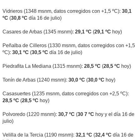
Vidrieros (1348 msnm, datos corregidos con +1,5 ºC):
30,1
ºC
(
30,8 ºC
día 16 de julio)
Casares de Arbas (1345 msnm):
29,1 ºC
(
29,1 ºC
hoy)
Peñalba de Cilleros (1330 msnm, datos corregidos con +1,5
ºC):
30,1 ºC
(
30,5 ºC
día 16 de julio)
Piedrafita La Mediana (1315 msnm):
28,5 ºC
(
28,5 ºC
hoy)
Tonín de Arbas (1240 msnm):
30,0 ºC
(
30,0 ºC
hoy)
Casasuertes (1235 msnm, datos corregidos con +2,5 ºC):
28,5 ºC
(
28,5 ºC
hoy)
Polvoredo (1220 msnm):
30,7 ºC
(
30 7 ºC
hoy y el día 16 de
julio)
Velilla de la Tercia (1190 msnm):
32,1 ºC
(
32,4 ºC
día 16 de