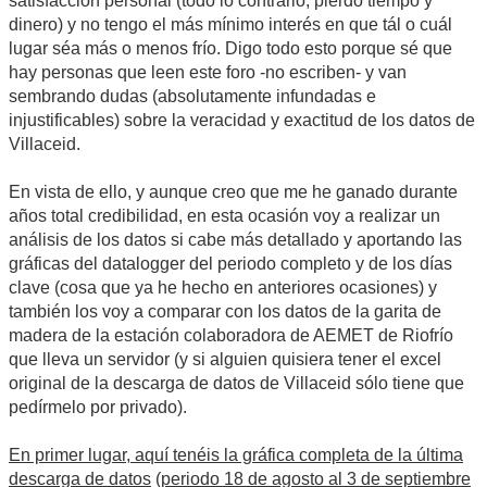
satisfacción personal (todo lo contrario, pierdo tiempo y
dinero) y no tengo el más mínimo interés en que tál o cuál
lugar séa más o menos frío. Digo todo esto porque sé que
hay personas que leen este foro -no escriben- y van
sembrando dudas (absolutamente infundadas e
injustificables) sobre la veracidad y exactitud de los datos de
Villaceid.
En vista de ello, y aunque creo que me he ganado durante
años total credibilidad, en esta ocasión voy a realizar un
análisis de los datos si cabe más detallado y aportando las
gráficas del datalogger del periodo completo y de los días
clave (cosa que ya he hecho en anteriores ocasiones) y
también los voy a comparar con los datos de la garita de
madera de la estación colaboradora de AEMET de Riofrío
que lleva un servidor (y si alguien quisiera tener el excel
original de la descarga de datos de Villaceid sólo tiene que
pedírmelo por privado).
En primer lugar, aquí tenéis la gráfica completa de la última
descarga de datos
(
periodo 18 de agosto al 3 de septiembre