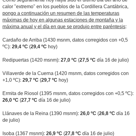
calor "extremo" en los pueblos de la Cordillera Cantábrica,
pongo a continuación un resumen de las temperaturas
máximas de hoy en algunas estaciones de montaña y la
máxima anual y el día en que se produjo entre paréntesis
:
Cardaño de Arriba (1430 msnm, datos corregidos con +0,5
ºC):
29,4 ºC
(
29,4 ºC
hoy)
Redipuertas (1420 msnm):
27,0 ºC
(
27,5 ºC
día 16 de julio)
Villaverde de la Cuerna (1420 msnm, datos corregidos con
+1,0 ºC):
29,7 ºC
(
29,7 ºC
hoy)
Ermita de Riosol (1395 msnm, datos corregidos con +0,5 ºC):
26,0 ºC
(
27,7 ºC
día 16 de julio)
Llánaves de la Reina (1390 msnm):
26,0 ºC
(
26,8 ºC
día 16
de julio)
Isoba (1367 msnm):
26,9 ºC
(
27,8 ºC
día 16 de julio)