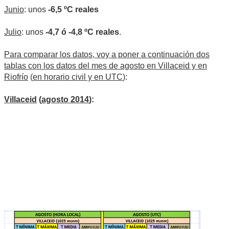
Junio
: unos
-6,5 ºC reales
Julio
: unos
-4,7 ó -4,8 ºC reales
.
Para comparar los datos, voy a poner a continuación dos
tablas con los datos del mes de agosto en Villaceid y en
Riofrío
(
en horario civil y en UTC
):
Villaceid
(
agosto 2014
):