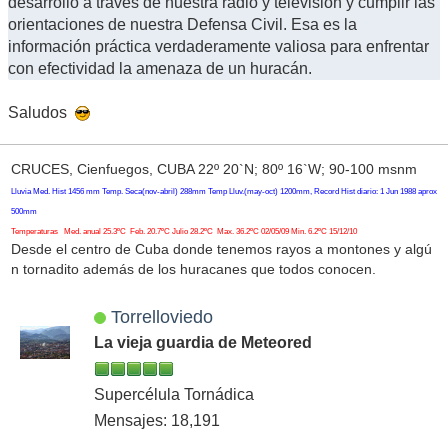
desarrollo a través de nuestra radio y televisión y cumplir las
orientaciones de nuestra Defensa Civil. Esa es la
información práctica verdaderamente valiosa para enfrentar
con efectividad la amenaza de un huracán.
Saludos
CRUCES, Cienfuegos, CUBA 22º 20`N; 80º 16`W; 90-100 msnm
Lluvia Med. Hist 1456 mm Temp. Seca(nov-abril) 288mm Temp Lluv.(may-oct) 1200mm, Record Hist diario: 1 Jun 1988 aprox
500mm
Temperaturas Med. anual 25.3ºC Feb. 20.7ºC Julio 28.2ºC Max. 36.2ºC 02/05/09 Min. 6.2ºC 15/12/10
Desde el centro de Cuba donde tenemos rayos a montones y algú
n tornadito además de los huracanes que todos conocen.
Torrelloviedo
La vieja guardia de Meteored
Supercélula Tornádica
Mensajes: 18,191