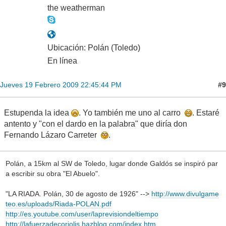
the weatherman
Ubicación: Polán (Toledo)
En línea
#9
Jueves 19 Febrero 2009 22:45:44 PM
Estupenda la idea
. Yo también me uno al carro
. Estaré
antento y "con el dardo en la palabra" que diría don
Fernando Lázaro Carreter
.
Polán, a 15km al SW de Toledo, lugar donde Galdós se inspiró par
a escribir su obra "El Abuelo".
"LA RIADA. Polán, 30 de agosto de 1926" -->
http://www.divulgame
teo.es/uploads/Riada-POLAN.pdf
http://es.youtube.com/user/laprevisiondeltiempo
http://lafuerzadecoriolis.hazblog.com/index.htm