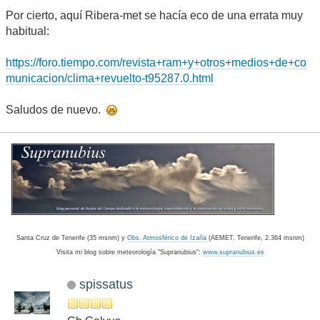
Por cierto, aquí Ribera-met se hacía eco de una errata muy
habitual:
https://foro.tiempo.com/revista+ram+y+otros+medios+de+co
municacion/clima+revuelto-t95287.0.html
Saludos de nuevo.
Santa Cruz de Tenerife (35 msnm) y
Obs. Atmosférico de Izaña
(AEMET, Tenerife, 2.364 msnm)
Visita mi blog sobre meteorología "Supranubius":
www.supranubius.es
spissatus