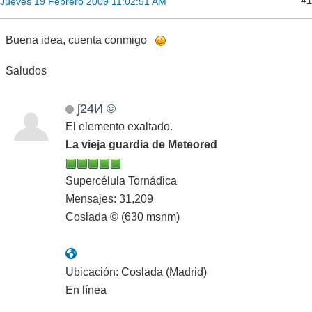
#1
Jueves 19 Febrero 2009 11:02:51 AM
Buena idea, cuenta conmigo
Saludos
ʃ24И ©
El elemento exaltado.
La vieja guardia de Meteored
Supercélula Tornádica
Mensajes: 31,209
Coslada © (630 msnm)
Ubicación: Coslada (Madrid)
En línea