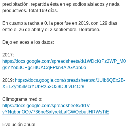
precipitación, repartida ésta en episodios aislados y nada
productivos. Total 169 días.
En cuanto a racha a 0, la peor fue en 2019, con 129 días
entre el 26 de abril y el 2 septiembre. Horroroso.
Dejo enlaces a los datos:
2017:
https://docs.google.com/spreadsheets/d/1WDcKrPz2WP_M0
gsYYob3CPgcHlUACqFPkn4A2GAab0o
2019:
https://docs.google.com/spreadsheets/d/1Ulb6QEx2B-
XELZyf85lMcrYUbRz52O38DJt-vU4Or8I
Climograma medio:
https://docs.google.com/spreadsheets/d/1V-
vYNgbbnOQtV736neSxfyrekLafGWQebutIHRWsTiE
Evolución anual: