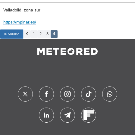
Valladolid, zona sur
https://mpinar.es/
1
2
3
4
IR ARRIBA