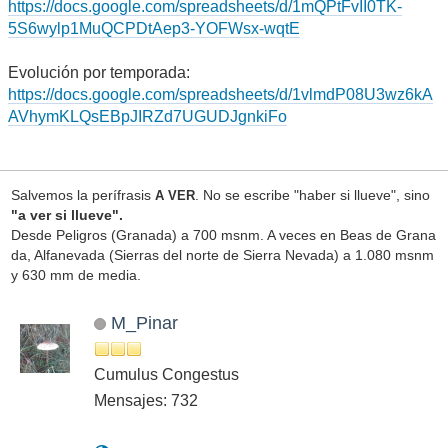
https://docs.google.com/spreadsheets/d/1mQPtFvII0TK-
5S6wylp1MuQCPDtAep3-YOFWsx-wqtE
Evolución por temporada:
https://docs.google.com/spreadsheets/d/1vlmdP08U3wz6kA
AVhymKLQsEBpJIRZd7UGUDJgnkiFo
Salvemos la perífrasis
. No se escribe "haber si llueve", sino
A VER
"a ver si llueve".
Desde Peligros (Granada) a 700 msnm. A veces en Beas de Grana
da, Alfanevada (Sierras del norte de Sierra Nevada) a 1.080 msnm
y 630 mm de media.
M_Pinar
Cumulus Congestus
Mensajes: 732