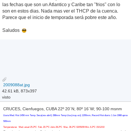
las fechas que son un Atlantico y Caribe tan "frios" con lo
son en estos dias. Nada mas ver el THCP de la cuenca.
Parece que el inicio de temporada será pobre este año.
Saludos
2009088at.jpg
42.61 kB, 873x397
visto
CRUCES, Cienfuegos, CUBA 22º 20`N; 80º 16`W; 90-100 msnm
Lluvia Med. Hist 1456 mm Temp. Seca(nov-abril) 288mm Temp Lluv.(may-oct) 1200mm, Record Hist diario: 1 Jun 1988 aprox
500mm
Temperaturas Med. anual 25.3ºC Feb. 20.7ºC Julio 28.2ºC Max. 36.2ºC 02/05/09 Min. 6.2ºC 15/12/10