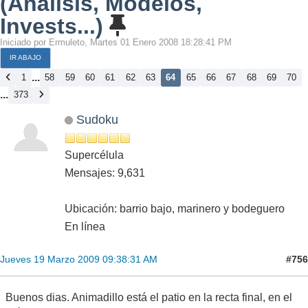
(Análisis, Modelos,
Invests...)
Iniciado por Ermuleto, Martes 01 Enero 2008 18:28:41 PM
IR ABAJO
...
1
58
59
60
61
62
63
64
65
66
67
68
69
70
...
373
Sudoku
Supercélula
Mensajes: 9,631
Ubicación: barrio bajo, marinero y bodeguero
En línea
#756
Jueves 19 Marzo 2009 09:38:31 AM
Buenos dias. Animadillo está el patio en la recta final, en el