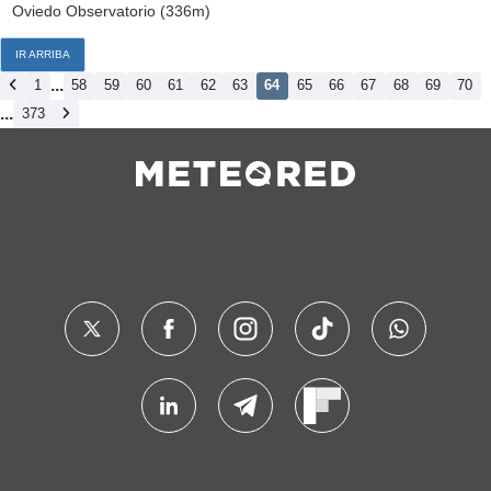
Oviedo Observatorio (336m)
IR ARRIBA
...
1
58
59
60
61
62
63
64
65
66
67
68
69
70
...
373