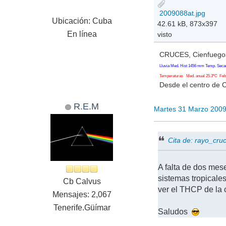
2009088at.jpg
Ubicación: Cuba
42.61 kB, 873x397
En línea
visto
CRUCES, Cienfuegos
Lluvia Med. Hist 1456 mm Temp. Seca
Temperaturas Med. anual 25.3ºC Feb. 
Desde el centro de 
R.E.M
Martes 31 Marzo 200
Cita de: rayo_cr
A falta de dos mese
sistemas tropicale
Cb Calvus
ver el THCP de la 
Mensajes: 2,067
Tenerife.Güímar
Saludos