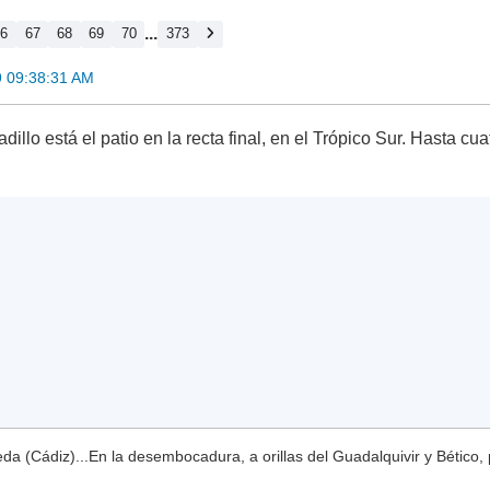
...
66
67
68
69
70
373
9 09:38:31 AM
illo está el patio en la recta final, en el Trópico Sur. Hasta c
a (Cádiz)...En la desembocadura, a orillas del Guadalquivir y Bético, 