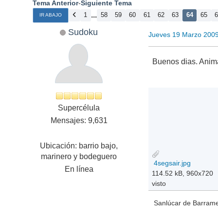
Tema Anterior
-
Siguiente Tema
...
1
58
59
60
61
62
63
64
65
IR ABAJO
Sudoku
Jueves 19 Marzo 200
Buenos dias. Animad
Supercélula
Mensajes: 9,631
Ubicación: barrio bajo,
marinero y bodeguero
4segsair.jpg
En línea
114.52 kB, 960x720
visto
Sanlúcar de Barramed