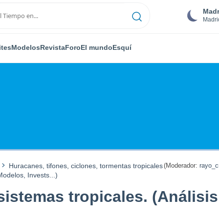
Madr
Madri
ites
Modelos
Revista
Foro
El mundo
Esquí
Huracanes, tifones, ciclones, tormentas tropicales
(Moderador:
rayo_c
odelos, Invests...)
istemas tropicales. (Análisis,