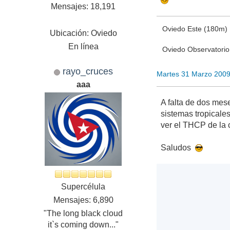
Mensajes: 18,191
Oviedo Este (180m)
Ubicación: Oviedo
En línea
Oviedo Observatori
rayo_cruces
Martes 31 Marzo 200
aaa
A falta de dos mese
sistemas tropicale
ver el THCP de la 
Saludos
Supercélula
Mensajes: 6,890
"The long black cloud
it`s coming down..."