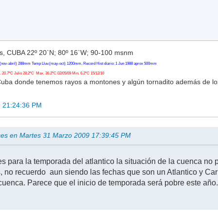
, CUBA 22º 20`N; 80º 16`W; 90-100 msnm
(nov-abril) 288mm Temp Lluv.(may-oct) 1200mm, Record Hist diario: 1 Jun 1988 aprox 500mm
20.7ºC Julio 28.2ºC Max. 36.2ºC 02/05/09 Min. 6.2ºC 15/12/10
Cuba donde tenemos rayos a montones y algún tornadito además de l
9 21:24:36 PM
uces en Martes 31 Marzo 2009 17:39:45 PM
s para la temporada del atlantico la situación de la cuenca no p
s, no recuerdo aun siendo las fechas que son un Atlantico y Car
cuenca. Parece que el inicio de temporada será pobre este año