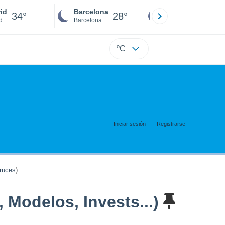
id
Barcelona
Sevilla
34°
28°
34°
d
Barcelona
Sevilla
ºC
Iniciar sesión
Registrarse
ruces
)
 Modelos, Invests...)