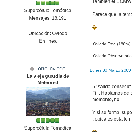
Tambien el ECMWF 
Supercélula Tornádica
Parece que la temp
Mensajes: 18,191
Ubicación: Oviedo
En línea
Oviedo Este (180m)
Oviedo Observatori
Torrelloviedo
Lunes 30 Marzo 2009
La vieja guardia de
Meteored
5ª salida consecut
Fiji. Hablamos de 
momento, no
Y si se forma, supe
tropicales esta te
Supercélula Tornádica