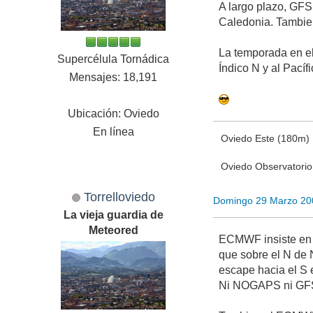
A largo plazo, GFS
Caledonia. Tambie
La temporada en el
Supercélula Tornádica
Índico N y al Pacíf
Mensajes: 18,191
Ubicación: Oviedo
En línea
Oviedo Este (180m)
Oviedo Observatori
Torrelloviedo
Domingo 29 Marzo 20
La vieja guardia de
Meteored
ECMWF insiste en g
que sobre el N de 
escape hacia el S 
Ni NOGAPS ni GFS