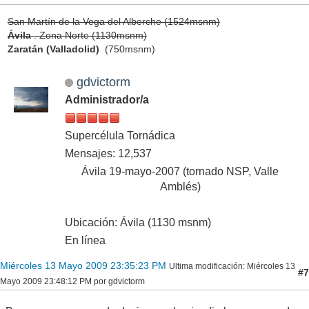
San Martín de la Vega del Alberche (1524msnm)
Ávila
. Zona Norte (1130msnm)
Zaratán (Valladolid)
(750msnm)
gdvictorm
Administrador/a
Supercélula Tornádica
Mensajes: 12,537
Ávila 19-mayo-2007 (tornado NSP, Valle
Amblés)
Ubicación: Ávila (1130 msnm)
En línea
Miércoles 13 Mayo 2009 23:35:23 PM
Ultima modificación
: Miércoles 13
#7
Mayo 2009 23:48:12 PM por gdvictorm