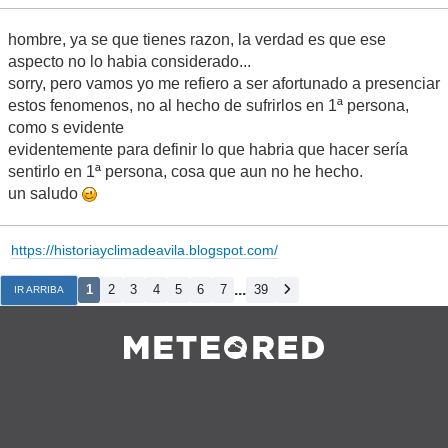
hombre, ya se que tienes razon, la verdad es que ese
aspecto no lo habia considerado...
sorry, pero vamos yo me refiero a ser afortunado a presenciar
estos fenomenos, no al hecho de sufrirlos en 1ª persona,
como s evidente
evidentemente para definir lo que habria que hacer sería
sentirlo en 1ª persona, cosa que aun no he hecho.
un saludo
https://historiayclimadeavila.blogspot.com/
...
1
2
3
4
5
6
7
39
IR ARRIBA