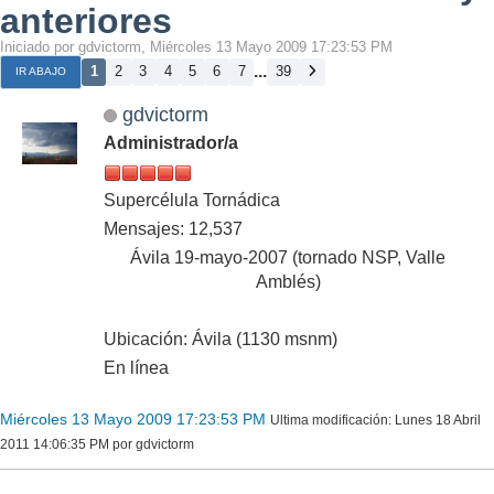
anteriores
Iniciado por gdvictorm, Miércoles 13 Mayo 2009 17:23:53 PM
...
1
2
3
4
5
6
7
39
IR ABAJO
gdvictorm
Administrador/a
Supercélula Tornádica
Mensajes: 12,537
Ávila 19-mayo-2007 (tornado NSP, Valle
Amblés)
Ubicación: Ávila (1130 msnm)
En línea
Miércoles 13 Mayo 2009 17:23:53 PM
Ultima modificación
: Lunes 18 Abril
2011 14:06:35 PM por gdvictorm