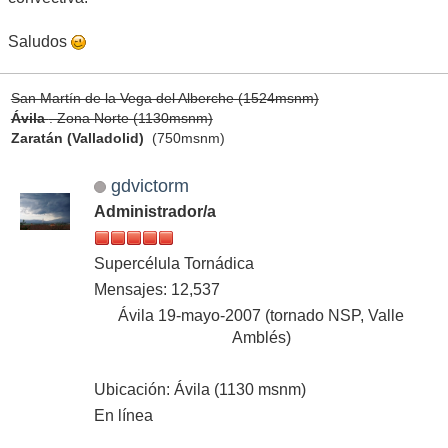
Saludos
San Martín de la Vega del Alberche (1524msnm)
Ávila
. Zona Norte (1130msnm)
Zaratán (Valladolid)
(750msnm)
gdvictorm
Administrador/a
Supercélula Tornádica
Mensajes: 12,537
Ávila 19-mayo-2007 (tornado NSP, Valle
Amblés)
Ubicación: Ávila (1130 msnm)
En línea