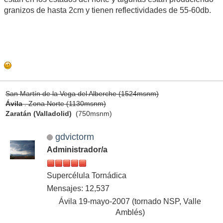
granizos de hasta 2cm y tienen reflectividades de 55-60db.
San Martín de la Vega del Alberche (1524msnm)
Ávila
. Zona Norte (1130msnm)
Zaratán (Valladolid)
(750msnm)
gdvictorm
Administrador/a
Supercélula Tornádica
Mensajes: 12,537
Ávila 19-mayo-2007 (tornado NSP, Valle
Amblés)