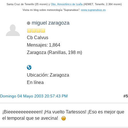
Santa Cruz de Tenerife (35 msnm) y
Obs. Atmosférico de Izaña
(AEMET, Tenerife, 2.364 msnm)
Visita mi blog sobre meteorología "Supranubius":
www.supranubius.es
miguel zaragoza
Cb Calvus
Mensajes: 1,864
Zaragoza (Ranillas, 198 m)
Ubicación: Zaragoza
En línea
#5
Domingo 04 Mayo 2003 20:57:43 PM
¡Bieeeeeeeeeeeen! ¡Ha vuelto Tartessos! ¡Eso es mejor que
el temporal que se avecina!