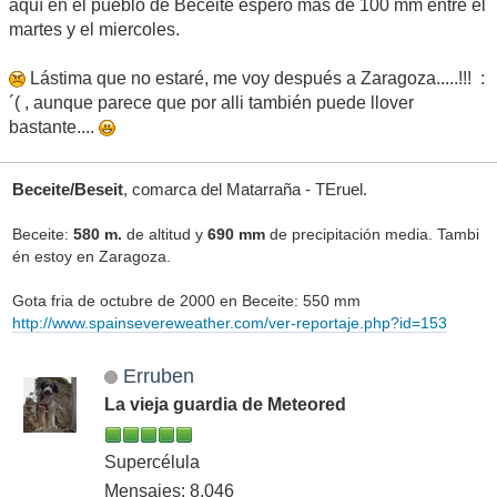
aquí en el pueblo de Beceite espero mas de 100 mm entre el
martes y el miercoles.
Lástima que no estaré, me voy después a Zaragoza.....!!! :
´( , aunque parece que por alli también puede llover
bastante....
Beceite/Beseit
, comarca del Matarraña - TEruel.
Beceite:
580 m.
de altitud y
690 mm
de precipitación media. Tambi
én estoy en Zaragoza.
Gota fria de octubre de 2000 en Beceite: 550 mm
http://www.spainsevereweather.com/ver-reportaje.php?id=153
Erruben
La vieja guardia de Meteored
Supercélula
Mensajes: 8,046