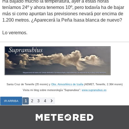
Ha bajado mucho la temperatura, ayer a estas horas
teníamos 24º y ahora tenemos 10º, pero todavía ha de bajar
más si como apuntan las previsiones nevará por encima de
1.200 metros. ¿Aparecerá la Peña Isasa blanca de nuevo?
Lo veremos.
Santa Cruz de Tenerife (35 msnm) y
Obs. Atmosférico de Izaña
(AEMET, Tenerife, 2.364 msnm)
Visita mi blog sobre meteorología "Supranubius":
www.supranubius.es
1
2
3
4
IR ARRIBA