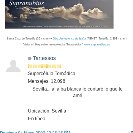
Santa Cruz de Tenerife (35 msnm) y
Obs. Atmosférico de Izaña
(AEMET, Tenerife, 2.364 msnm)
Visita mi blog sobre meteorología "Supranubius":
www.supranubius.es
Tartessos
Supercélula Tornádica
Mensajes: 12,098
Sevilla... al alba blanca le contaré lo que te
amé
Ubicación: Sevilla
En línea
#2
Domingo 04 Mayo 2003 20:26:26 PM