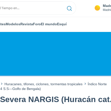
Madr
Madri
ites
Modelos
Revista
Foro
El mundo
Esquí
Huracanes, tifones, ciclones, tormentas tropicales
Índico Norte
4 S.S---Golfo de Bengala)
Severa NARGIS (Huracán cat. 