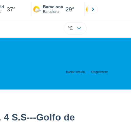
id
Barcelona
Sevilla
37°
29°
39°
d
Barcelona
Sevilla
ºC
Iniciar sesión
Registrarse
4 S.S---Golfo de