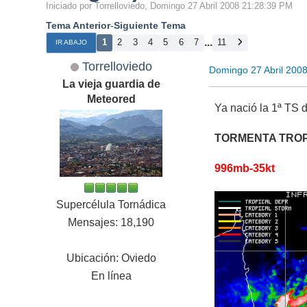
Iniciado por Torrelloviedo, Domingo 27 Abril 2008 21:28:39 PM
Tema Anterior
-
Siguiente Tema
...
1
2
3
4
5
6
7
11
IR ABAJO
Torrelloviedo
Domingo 27 Abril 200
La vieja guardia de
Meteored
Ya nació la 1ª TS d
TORMENTA TROP
996mb-35kt
Supercélula Tornádica
Mensajes: 18,190
Ubicación: Oviedo
En línea