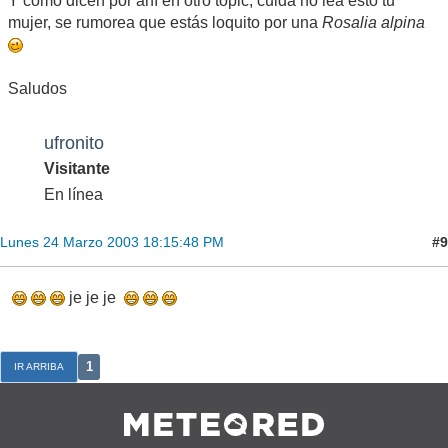
Y como dicen por ahí en otro topic, cuida no lea esto tu
mujer, se rumorea que estás loquito por una
Rosalia alpina
Saludos
ufronito
Visitante
En línea
#9
Lunes 24 Marzo 2003 18:15:48 PM
je je je
1
IR ARRIBA