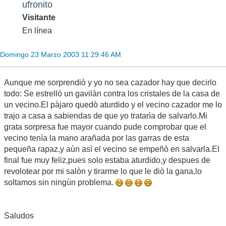
ufronito
Visitante
En línea
Domingo 23 Marzo 2003 11:29:46 AM
Aunque me sorprendiò y yo no sea cazador hay que decirlo
todo: Se estrellò un gavilàn contra los cristales de la casa de
un vecino.El pàjaro quedò aturdido y el vecino cazador me lo
trajo a casa a sabiendas de que yo tratarìa de salvarlo.Mi
grata sorpresa fue mayor cuando pude comprobar que el
vecino tenìa la mano arañada por las garras de esta
pequeña rapaz,y aùn asì el vecino se empeñò en salvarla.El
final fue muy feliz,pues solo estaba aturdido,y despues de
revolotear por mi salòn y tirarme lo que le diò la gana,lo
soltamos sin ningùn problema.
Saludos