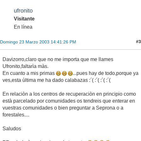
ufronito
Visitante
En línea
#3
Domingo 23 Marzo 2003 14:41:26 PM
Davizorro,claro que no me importa que me llames
Ufronito,faltarìa màs.
En cuanto a mis primas
...pues hay de todo,porque ya
ves,esta ùltima me ha dado calabazas :´( :´( :´( :´(
En relaciòn a los centros de recuperaciòn en principio como
està parcelado por comunidades os tendreis que enterar en
vuestras comunidades o bien preguntar a Seprona o a
forestales....
Saludos