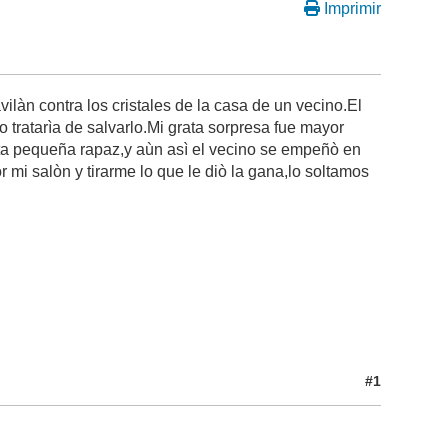
Imprimir
làn contra los cristales de la casa de un vecino.El
 tratarìa de salvarlo.Mi grata sorpresa fue mayor
ta pequeña rapaz,y aùn asì el vecino se empeñò en
r mi salòn y tirarme lo que le diò la gana,lo soltamos
#1