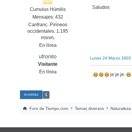
Saludos
Cumulus Húmilis
Mensajes: 432
Canfranc. Pirineos
occidentales. 1.195
msnm.
En línea
ufronito
Lunes 24 Marzo 2003
Visitante
En línea
je je je
1
IR ARRIBA
Foro de Tiempo.com
Temas diversos
Naturaleza