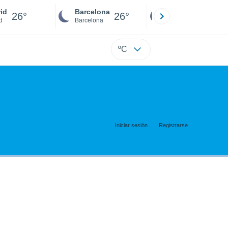
id
Barcelona
Sevilla
26°
26°
26°
d
Barcelona
Sevilla
ºC
Iniciar sesión
Registrarse