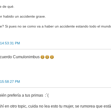
e de qué.
er habido un accidente grave.
e? Si pues no se como va a haber un accidente estando todo el mundo
 14:53:31 PM
acuerdo Cumulonimbus
 15:58:27 PM
bién prefería a tus primas :´(
í en otro topic, cuida no lea esto tu mujer, se rumorea que est