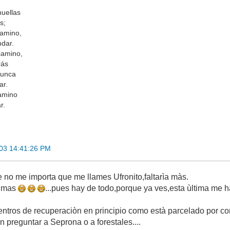
huellas
s;
camino,
ndar.
camino,
rás
nunca
ar.
amino
r.
03 14:41:26 PM
e no me importa que me llames Ufronito,faltarìa màs.
rimas
...pues hay de todo,porque ya ves,esta ùltima me ha d
centros de recuperaciòn en principio como està parcelado por c
 preguntar a Seprona o a forestales....