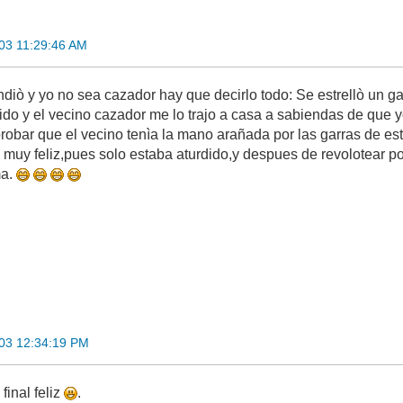
03 11:29:46 AM
iò y yo no sea cazador hay que decirlo todo: Se estrellò un gavi
do y el vecino cazador me lo trajo a casa a sabiendas de que yo
bar que el vecino tenìa la mano arañada por las garras de es
ue muy feliz,pues solo estaba aturdido,y despues de revolotear po
ma.
03 12:34:19 PM
 final feliz
.