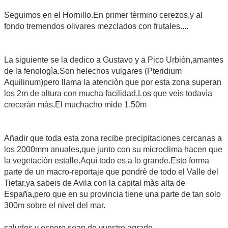
Seguimos en el Hornillo.En primer tèrmino cerezos,y al
fondo tremendos olivares mezclados con frutales....
La siguiente se la dedico a Gustavo y a Pico Urbiòn,amantes
de la fenologìa.Son helechos vulgares (Pteridium
Aquilinum)pero llama la atenciòn que por esta zona superan
los 2m de altura con mucha facilidad.Los que veis todavìa
creceràn màs.El muchacho mide 1,50m
Añadir que toda esta zona recibe precipitaciones cercanas a
los 2000mm anuales,que junto con su microclima hacen que
la vegetaciòn estalle.Aquì todo es a lo grande.Esto forma
parte de un macro-reportaje que pondrè de todo el Valle del
Tietar,ya sabeis de Avila con la capital màs alta de
España,pero que en su provincia tiene una parte de tan solo
300m sobre el nivel del mar.
saludos y espero sean de vuestro agrado