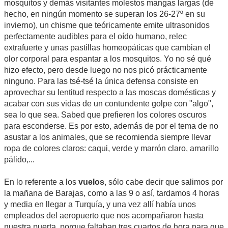
mosquitos y demás visitantes molestos mangas largas (de
hecho, en ningún momento se superan los 26-27º en su
invierno), un chisme que teóricamente emite ultrasonidos
perfectamente audibles para el oído humano, relec
extrafuerte y unas pastillas homeopáticas que cambian el
olor corporal para espantar a los mosquitos. Yo no sé qué
hizo efecto, pero desde luego no nos picó prácticamente
ninguno. Para las tsé-tsé la única defensa consiste en
aprovechar su lentitud respecto a las moscas domésticas y
acabar con sus vidas de un contundente golpe con "algo",
sea lo que sea. Sabed que prefieren los colores oscuros
para esconderse. Es por esto, además de por el tema de no
asustar a los animales, que se recomienda siempre llevar
ropa de colores claros: caqui, verde y marrón claro, amarillo
pálido,...
En lo referente a los
vuelos
, sólo cabe decir que salimos por
la mañana de Barajas, como a las 9 o así, tardamos 4 horas
y media en llegar a Turquía, y una vez allí había unos
empleados del aeropuerto que nos acompañaron hasta
nuestra puerta, porque faltaban tres cuartos de hora para que