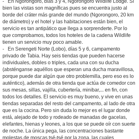
- En Ngorongoro, días 3 y 4, Ngorongoro Wildlife Lodge. Si
bien las vistas son magníficas pues se encuentra justo al
borde del cráter más grande del mundo (Ngorongoro, 20 km
de diámetro) y el hotel y las habitaciones están bien, el
servicio es tan antipático que llega a sorprenderte. Por lo
que comprobamos, todos los hoteles de la cadena Wildlife
tienen un servicio muy poco amable.
- En Serengeti Norte (Lobo), días 5 y 6, campamento
privado de Tabia. Hay seis tiendas que pueden hacerse
individuales, dobles o triples, cada una con su ducha
(absténganse aquéllos que esperan una ducha maravillosa,
porque puede dar algún que otro problemilla, pero eso es lo
auténtico), además de otra tienda que actúa de comedor con
sus mesas, sillas, vajilla, cubertería, minibar,... en fin, con
todos los detalles. El servicio es muy bueno, y vive en unas
tiendas separadas del resto del campamento, al lado de otra
que es la cocina. Pero sin duda lo mejor es el lugar donde
está, alejado de todo y rodeado de manadas de gacelas,
elefantes, hienas y leones, a los que se puede oír con suerte
de noche. La única pega, las concentraciones bastante
molestas de moscas tsé-tsé por la zona, las cuales