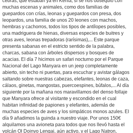
cebras, que estaban ya en Kenia, sí se nos obsequió con
muchas escenas y animales, como dos familias de
guepardos con crías, leonas y guepardos con presa, dos
leopardos, una familia de unos 20 leones con machos,
hembras y cachorros, todos los tipos de antílopes posibles,
una madriguera de hienas, diversas especies de buitres y
otras aves, leonas trepadoras (rarísimas),... Este parque
presenta sabanas en el estricto sentido de la palabra,
charcas, sabana con árboles dispersos y bosques de
acacias. El día 7 hicimos un safari nocturno por el Parque
Nacional del Lago Manyara en un jeep completamente
abierto, sin techo ni puertas, para escuchar y avistar gálagos
saltando sobre nuestras cabezas, elefantes, leonas de caza,
cálaos, ginetas, mangostas, puercoespines, búfalos,... Al día
siguiente por la mañana nos maravillamos del denso follaje
que Manyara ofrece al visitante y escondido en el cual
habitan infinidad de papiones y elefantes, además de
muchas especies de aves y los simpáticos monos azules. El
día 9 añadimos la guinda a nuestro viaje. Por unos 150€
alquilamos una avioneta para todos que nos llevó hasta el
volcán Ol Doinyo Lengai, aún activo, y el Lago Natron,