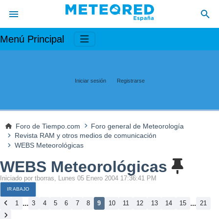
Menú Principal
Iniciar sesión
Registrarse
Foro de Tiempo.com
Foro general de Meteorología
Revista RAM y otros medios de comunicación
WEBS Meteorológicas
WEBS Meteorológicas
Iniciado por tborras, Lunes 05 Enero 2004 17:36:41 PM
IR ABAJO
...
...
1
3
4
5
6
7
8
9
10
11
12
13
14
15
21