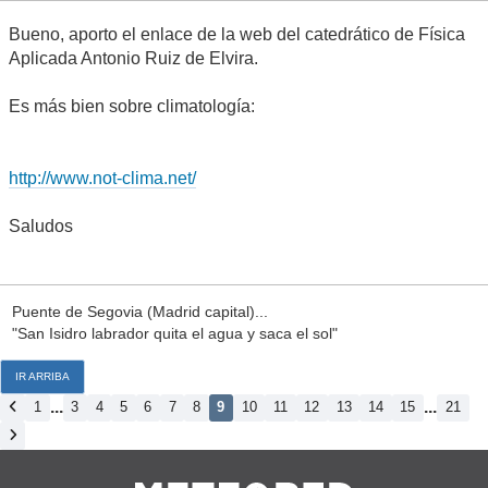
Bueno, aporto el enlace de la web del catedrático de Física
Aplicada Antonio Ruiz de Elvira.
Es más bien sobre climatología:
http://www.not-clima.net/
Saludos
Puente de Segovia (Madrid capital)...
"San Isidro labrador quita el agua y saca el sol"
IR ARRIBA
...
...
1
3
4
5
6
7
8
9
10
11
12
13
14
15
21