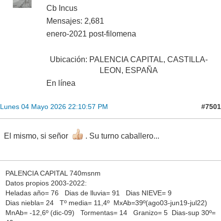
Cb Incus
Mensajes: 2,681
enero-2021 post-filomena
Ubicación: PALENCIA CAPITAL, CASTILLA-
LEON, ESPAÑA
En línea
#7501
Lunes 04 Mayo 2026 22:10:57 PM
El mismo, si señor
. Su turno caballero...
PALENCIA CAPITAL 740msnm
Datos propios 2003-2022:
Heladas año= 76 Dias de lluvia= 91 Dias NIEVE= 9
Dias niebla= 24 Tº media= 11,4º MxAb=39º(ago03-jun19-jul22)
MnAb= -12,6º (dic-09) Tormentas= 14 Granizo= 5 Dias-sup 30º=