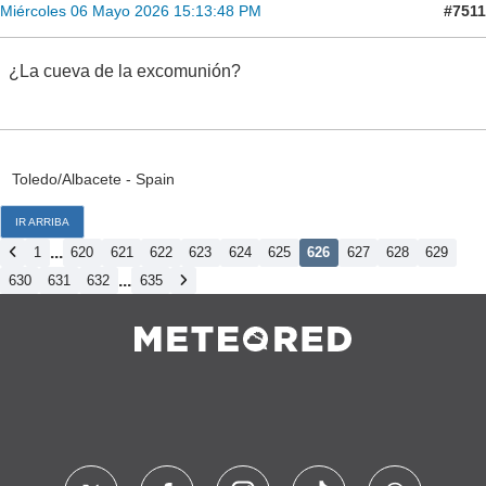
#7511
Miércoles 06 Mayo 2026 15:13:48 PM
¿La cueva de la excomunión?
Toledo/Albacete - Spain
IR ARRIBA
...
1
620
621
622
623
624
625
626
627
628
629
...
630
631
632
635