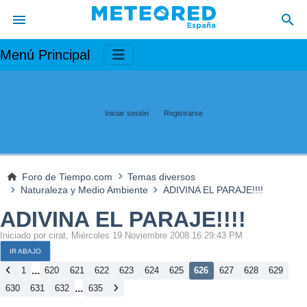
Menú Principal
Iniciar sesión
Registrarse
Foro de Tiempo.com
Temas diversos
Naturaleza y Medio Ambiente
ADIVINA EL PARAJE!!!!
ADIVINA EL PARAJE!!!!
Iniciado por cirat, Miércoles 19 Noviembre 2008 16:29:43 PM
IR ABAJO
...
1
620
621
622
623
624
625
626
627
628
629
...
630
631
632
635