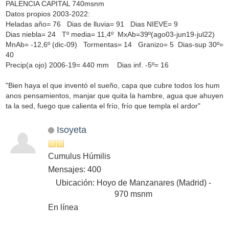
PALENCIA CAPITAL 740msnm
Datos propios 2003-2022:
Heladas año= 76 Dias de lluvia= 91 Dias NIEVE= 9
Dias niebla= 24 Tº media= 11,4º MxAb=39º(ago03-jun19-jul22)
MnAb= -12,6º (dic-09) Tormentas= 14 Granizo= 5 Dias-sup 30º=
40
Precip(a ojo) 2006-19= 440 mm Dias inf. -5º= 16
"Bien haya el que inventó el sueño, capa que cubre todos los hum
anos pensamientos, manjar que quita la hambre, agua que ahuyen
ta la sed, fuego que calienta el frío, frío que templa el ardor"
Isoyeta
Cumulus Húmilis
Mensajes: 400
Ubicación: Hoyo de Manzanares (Madrid) -
970 msnm
En línea