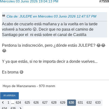
#7559
Miércoles 03 Junio 2026 19:04:13 PM
Cita de: JULEPE en Miércoles 03 Junio 2026 12:47:57 PM
Acabo de cruzarlo está mañana y a la vuelta en la tarde
volveré a hacerlo 😛. Decir que no pasa el camino de
Santiago por el ni está sobre el canal de Castilla
Perdona la indiscreción, pero ¿dónde estás JULEPE? 😂😂
😂
Y ya que estás, si no te importa decir a donde vuelves...
Es broma 😅
Hoyo de Manzanares - 970 msnm
IR ARRIBA
...
1
624
625
626
627
628
629
630
631
632
633
634
635