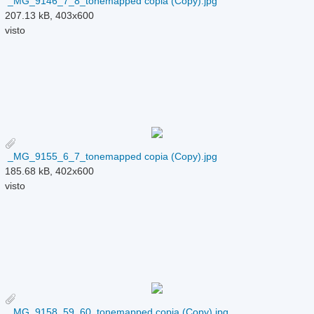
_MG_9146_7_8_tonemapped copia (Copy).jpg
207.13 kB, 403x600
visto
_MG_9155_6_7_tonemapped copia (Copy).jpg
185.68 kB, 402x600
visto
_MG_9158_59_60_tonemapped copia (Copy).jpg