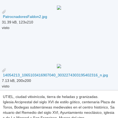
PatrocnadoresFaldon2.jpg
31.39 kB, 123x210
visto
14054213_1065103416907040_3032274303195402316_n.jpg
7.13 kB, 200x200
visto
UTIEL, ciudad vitivinícola, tierra de heladas y granizadas.
Iglesia Arciprestal del siglo XVI de estilo gótico, centenaria Plaza de
Toros, Bodegas subterráneas medievales en el centro histórico, Sa
ntuario del Remedio del siglo XVI, Ayuntamiento neoclásico, iglesia
s de La Merced y San Francisco, Museo del vino.