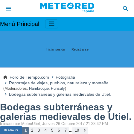
Menú Principal
Iniciar sesión
Registrarse
Foro de Tiempo.com
Fotografia
Reportajes de viajes, pueblos, naturaleza y montaña
(Moderadores:
Nambroque
,
Punsuly
)
Bodegas subterráneas y galerias medievales de Utiel.
Bodegas subterráneas y
galerias medievales de Utiel.
Iniciado por MeteoUtiel, Jueves 26 Octubre 2017 21:33:42 PM
...
1
2
3
4
5
6
7
10
IR ABAJO