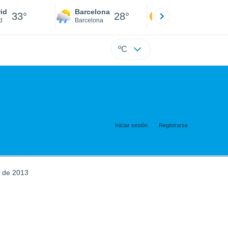
id
Barcelona
Sevilla
33°
28°
34°
d
Barcelona
Sevilla
ºC
Iniciar sesión
Registrarse
e de 2013