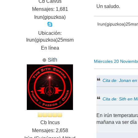
Cb Calvus
Un saludo.
Mensajes: 1,681
Irun(gipuzkoa)
Irun(gipuzkoa)25ms
Ubicación:
Irun(gipuzkoa)25msm
En línea
Sith
Miércoles 20 Noviemb
Cita de: Jonan e
Cita de: Sith en 
En irún temperatu
mañana va ser día
Cb Incus
Mensajes: 2,658