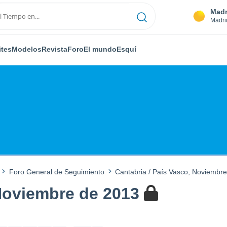
Madr
Madri
ites
Modelos
Revista
Foro
El mundo
Esquí
Foro General de Seguimiento
Cantabria / País Vasco, Noviembr
 Noviembre de 2013