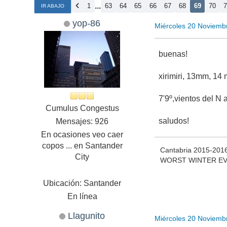
...
1
63
64
65
66
67
68
69
70
IR ABAJO
yop-86
Miércoles 20 Noviemb
buenas!
xirimiri, 13mm, 14
7'9º,vientos del N
Cumulus Congestus
saludos!
Mensajes: 926
En ocasiones veo caer
copos ... en Santander
Cantabria 2015-201
City
WORST WINTER EVER 
Ubicación: Santander
En línea
Llagunito
Miércoles 20 Noviemb