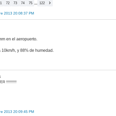
...
71
72
73
74
75
122
re 2013 20:08:37 PM
 mm en el aeropuerto.
 a 10km/h, y 88% de humedad.
6
!!!!!!!!!!
re 2013 20:09:45 PM