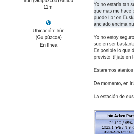
Irún (Guipúzcoa) Altitud
Yo no estaría tan 
11m.
que mas me hace pe
puede liar en Eusk
anclado encima nue
Ubicación: Irún
(Guipúzcoa)
Yo no estoy segu
suelen ser bastante
En línea
Es posible lo que d
previsto. (fijate en
Estaremos atentos 
De momento, en irú
La estación de eu