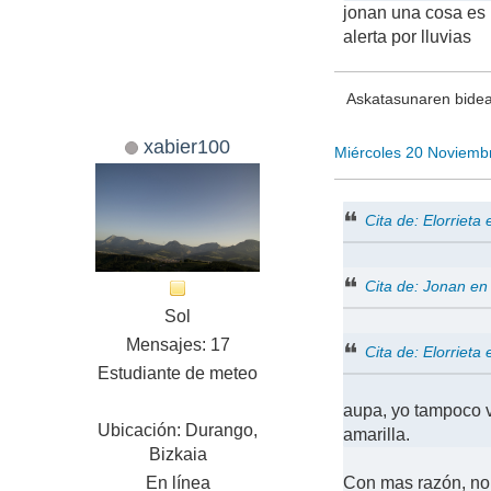
jonan una cosa es l
alerta por lluvias
Askatasunaren bidea
xabier100
Miércoles 20 Noviemb
Cita de: Elorriet
Cita de: Jonan e
Sol
Mensajes: 17
Cita de: Elorriet
Estudiante de meteo
aupa, yo tampoco v
Ubicación: Durango,
amarilla.
Bizkaia
En línea
Con mas razón, no e