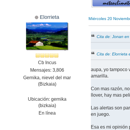
Elorrieta
Miércoles 20 Noviemb
Cita de: Jonan e
Cita de: Elorriet
Cb Incus
aupa, yo tampoco v
Mensajes: 3,806
amarilla.
Gernika, nievel del mar
(Bizkaia)
Con mas razón, no e
llover, hay mas pel
Ubicación: gernika
(bizkaia)
Las alertas son pa
En línea
en juego.
Esa es mi opinión 