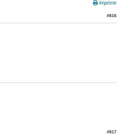
Imprimir
#816
#817