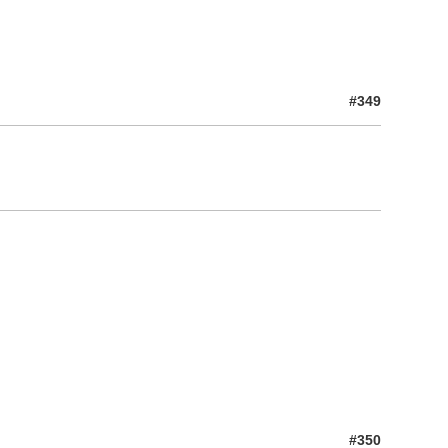
#349
#350