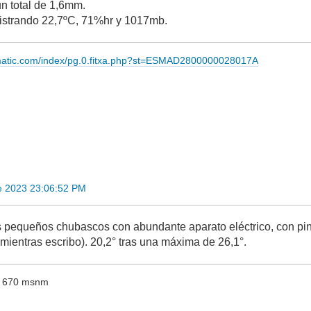
n total de 1,6mm.
gistrando 22,7ºC, 71%hr y 1017mb.
imatic.com/index/pg.0.fitxa.php?st=ESMAD2800000028017A
e 2023 23:06:52 PM
rios pequeños chubascos con abundante aparato eléctrico, con pi
mientras escribo). 20,2° tras una máxima de 26,1°.
 - 670 msnm