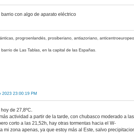
i barrio con algo de aparato eléctrico
ánticas, progroenlandés, prosiberiano, antiazoriano, anticentroeuropeo,
 barrio de Las Tablas, en la capital de las Españas.
e 2023 23:00:19 PM
hoy de 27,8ºC.
 más actividad a partir de la tarde, con chubasco moderado a l
ero corto a las 21,52h, hay otras tormentas hacia el W-
a mi zona apenas, ya que estoy más al Este, salvo precipitacio