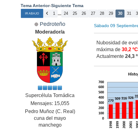
Tema Anterior
-
Siguiente Tema
...
1
24
25
26
27
28
29
30
31
IR ABAJO
Pedroteño
Sábado 09 Septiembr
Moderador/a
Nubosidad de evolu
máxima de
30,2 º
Actualmente
24,3 
Supercélula Tornádica
Mensajes: 15,055
Pedro Muñoz (C. Real)
cuna del mayo
manchego