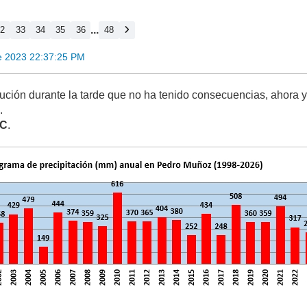
...
32
33
34
35
36
48
e 2023 22:37:25 PM
ción durante la tarde que no ha tenido consecuencias, ahora ya
C
.
ºC
.