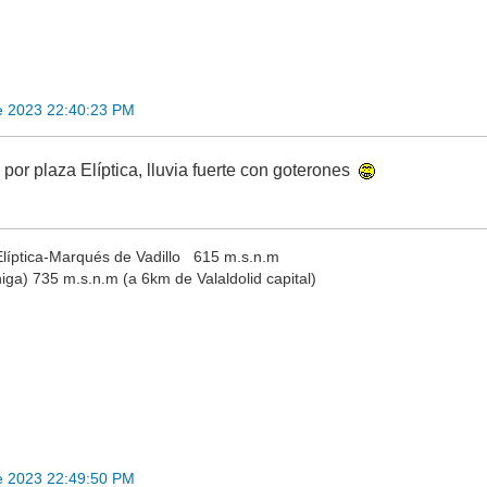
e 2023 22:40:23 PM
por plaza Elíptica, lluvia fuerte con goterones
Elíptica-Marqués de Vadillo 615 m.s.n.m
niga) 735 m.s.n.m (a 6km de Valaldolid capital)
e 2023 22:49:50 PM