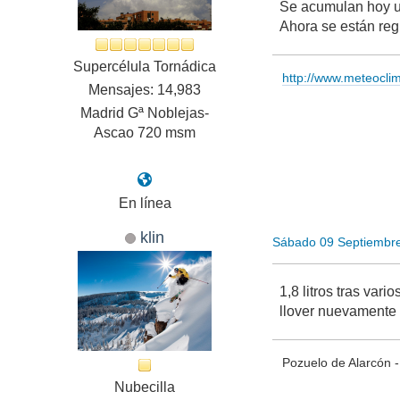
Se acumulan hoy u
Ahora se están re
Supercélula Tornádica
http://www.meteocl
Mensajes: 14,983
Madrid Gª Noblejas-
Ascao 720 msm
En línea
klin
Sábado 09 Septiembr
1,8 litros tras va
llover nuevamente 
Pozuelo de Alarcón
Nubecilla