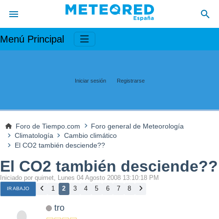
Menú Principal
Iniciar sesión
Registrarse
Foro de Tiempo.com
Foro general de Meteorología
Climatología
Cambio climático
El CO2 también desciende??
El CO2 también desciende??
Iniciado por quimet, Lunes 04 Agosto 2008 13:10:18 PM
1
2
3
4
5
6
7
8
IR ABAJO
tro