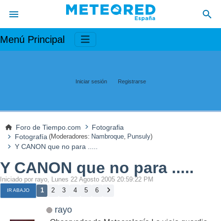
Menú Principal
Iniciar sesión
Registrarse
Foro de Tiempo.com
Fotografia
Fotografía
(Moderadores:
Nambroque
,
Punsuly
)
Y CANON que no para .....
Y CANON que no para .....
Iniciado por rayo, Lunes 22 Agosto 2005 20:59:22 PM
1
2
3
4
5
6
IR ABAJO
rayo