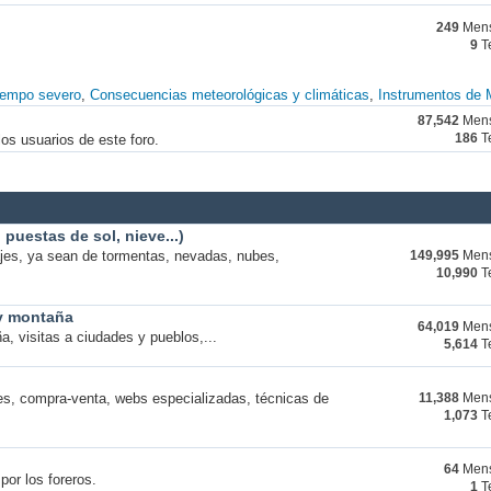
249
Mens
9
T
iempo severo
Consecuencias meteorológicas y climáticas
Instrumentos de 
87,542
Mens
os usuarios de este foro.
186
T
puestas de sol, nieve...)
ajes, ya sean de tormentas, nevadas, nubes,
149,995
Mens
10,990
T
 y montaña
64,019
Mens
a, visitas a ciudades y pueblos,...
5,614
T
s, compra-venta, webs especializadas, técnicas de
11,388
Mens
1,073
T
64
Mens
por los foreros.
1
T