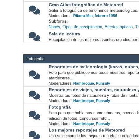
Gran Atlas fotográfico de Meteored
Galería fotográfica de fenómenos meteorológicos.
Moderadores:
Ribera-Met
,
febrero 1956
Subforos
Nubes
Tipos de precipitación
Efectos ópticos
T
Sala de lectura
Recopilación de los mejores asuntos creados por l
Fotografia
Reportajes de meteorología (kazas, nubes, 
Foro para que publiquemos todos nuestros report
atardeceres...
Moderadores:
Nambroque
,
Punsuly
Reportajes de viajes, pueblos, naturaleza
Muestra tus fotos de naturaleza y rutas de montañ
Moderadores:
Nambroque
,
Punsuly
Fotografía
Foro para que hablemos sobre cámaras, novedade
edición de fotos, concursos, etc...
Moderadores:
Nambroque
,
Punsuly
Los mejores reportajes de Meteored
Una selección de los mejores reportajes colgados 