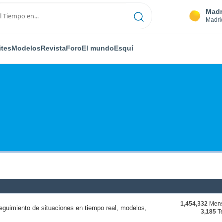
Madr
Madri
ites
Modelos
Revista
Foro
El mundo
Esquí
1,454,332
Mens
eguimiento de situaciones en tiempo real, modelos,
3,185
T