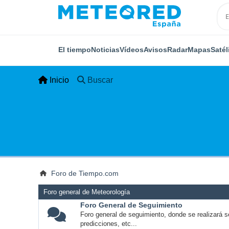
El tiempo
Noticias
Vídeos
Avisos
Radar
Mapas
Satél
Inicio
Buscar
Foro de Tiempo.com
Foro general de Meteorología
Foro General de Seguimiento
Foro general de seguimiento, donde se realizará s
predicciones, etc...