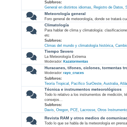
Subforos
General en distintos idiomas
Registro de Datos
S
Meteorología general
Foro general de meteorología, donde se tratará cu
Climatología
Para hablar de clima y climatología: clasificacio
etc
Subforos
Climas del mundo y climatología histórica
Cambio
Tiempo Severo
La Meteorología Extrema
Moderador:
Kazatormentas
Huracanes, tifones, ciclones, tormentas tr
Moderador:
rayo_cruces
Subforos
Teoría Tropical
Pacífico SurOeste
Australia
Atlá
Técnica e instrumentos meteorológicos
Todo lo relativo a los instrumentos de medición, 
consejos...
Subforos
Davis
Oregon
PCE
Lacrosse
Otros Instrument
Revista RAM y otros medios de comunica
Todo lo que se habla de la meteorología en prensa, 