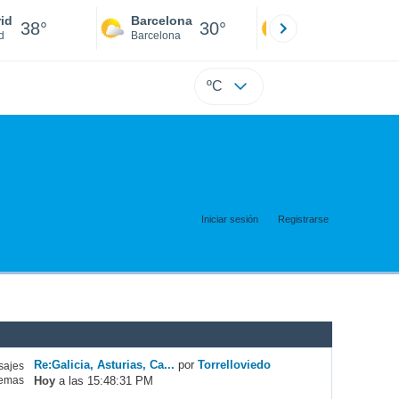
id
Barcelona
Sevilla
38°
30°
41°
d
Barcelona
Sevilla
ºC
Iniciar sesión
Registrarse
Re:Galicia, Asturias, Ca...
por
Torrelloviedo
ajes
Hoy
a las 15:48:31 PM
emas