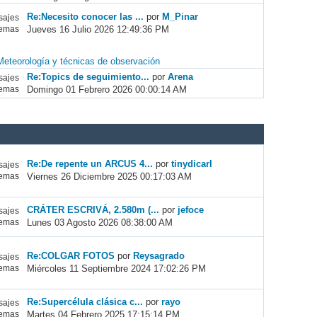
Re:Necesito conocer las ...
por
M_Pinar
ajes
Jueves 16 Julio 2026 12:49:36 PM
emas
Meteorología y técnicas de observación
Re:Topics de seguimiento...
por
Arena
ajes
Domingo 01 Febrero 2026 00:00:14 AM
emas
Re:De repente un ARCUS 4...
por
tinydicarl
ajes
Viernes 26 Diciembre 2025 00:17:03 AM
emas
CRÁTER ESCRIVÁ, 2.580m (...
por
jefoce
ajes
Lunes 03 Agosto 2026 08:38:00 AM
emas
Re:COLGAR FOTOS
por
Reysagrado
ajes
Miércoles 11 Septiembre 2024 17:02:26 PM
emas
Re:Supercélula clásica c...
por
rayo
ajes
Martes 04 Febrero 2025 17:15:14 PM
emas