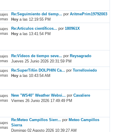
Re:Seguimiento del tiemp...
por
AritmePrim19792003
ajes
Hoy
a las 12:19:55 PM
emas
Re:Articulos científicos...
por
180961X
ajes
Hoy
a las 13:41:54 PM
emas
Re:Vídeos de tiempo seve...
por
Reysagrado
ajes
Jueves 25 Junio 2026 20:31:59 PM
emas
Re:SuperTifón DOLPHIN Ca...
por
Torrelloviedo
ajes
Hoy
a las 10:43:54 AM
emas
New "WS40" Weather Websi...
por
Cavaliere
ajes
Viernes 26 Junio 2026 17:49:49 PM
emas
Re:Meteo Campillos Sierr...
por
Meteo Campillos
ajes
Sierra
emas
Domingo 02 Agosto 2026 10:39:27 AM