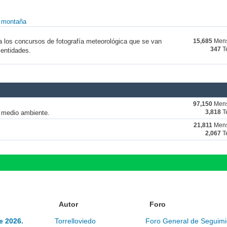
y montaña
a los concursos de fotografía meteorológica que se van
15,685
Mens
347
T
 entidades.
97,150
Mens
y medio ambiente.
3,818
T
21,811
Mens
2,067
T
Autor
Foro
e 2026.
Torrelloviedo
Foro General de Seguimi