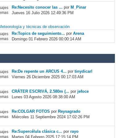
Re:Necesito conocer las ...
por
M_Pinar
ajes
Jueves 16 Julio 2026 12:49:36 PM
emas
Meteorología y técnicas de observación
Re:Topics de seguimiento...
por
Arena
ajes
Domingo 01 Febrero 2026 00:00:14 AM
emas
Re:De repente un ARCUS 4...
por
tinydicarl
ajes
Viernes 26 Diciembre 2025 00:17:03 AM
emas
CRÁTER ESCRIVÁ, 2.580m (...
por
jefoce
ajes
Lunes 03 Agosto 2026 08:38:00 AM
emas
Re:COLGAR FOTOS
por
Reysagrado
ajes
Miércoles 11 Septiembre 2024 17:02:26 PM
emas
Re:Supercélula clásica c...
por
rayo
ajes
Martes 04 Febrero 2025 17:15:14 PM
emas