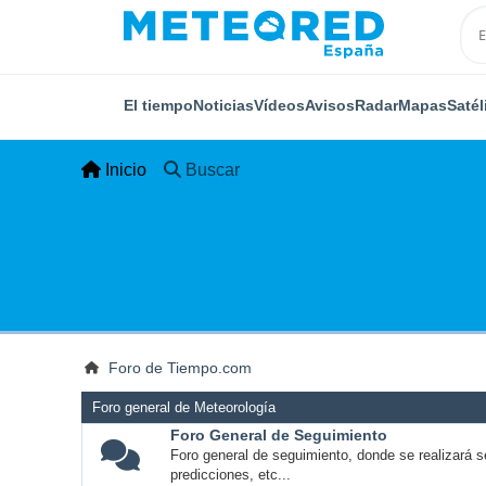
El tiempo
Noticias
Vídeos
Avisos
Radar
Mapas
Satél
Inicio
Buscar
Foro de Tiempo.com
Foro general de Meteorología
Foro General de Seguimiento
Foro general de seguimiento, donde se realizará s
predicciones, etc...