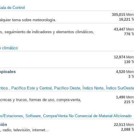
ala de Control
305,015
Mens
alquier tema sobre meteorología.
16,221
T
43,447
Mens
nes, seguimiento de indicadores y elementos climáticos,
776
T
 climático
12,974
Mens
130
T
opicales
4,520
Mens
3
T
ntico
Pacífico Este y Central
Pacífico Oeste
Índico Norte
Índico SurOeste
1,490
Mens
técnicas y trucos, formas de uso, compra-venta,
215
T
os/Estaciones
Software
Compra/Venta No Comercial de Material Aficionado
ción
22,513
Mens
radio, televisión, internet...
2,088
T