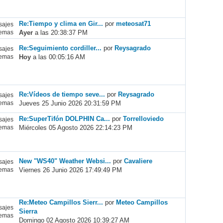
Re:Tiempo y clima en Gir...
por
meteosat71
ajes
Ayer
a las 20:38:37 PM
emas
Re:Seguimiento cordiller...
por
Reysagrado
ajes
Hoy
a las 00:05:16 AM
emas
Re:Vídeos de tiempo seve...
por
Reysagrado
ajes
Jueves 25 Junio 2026 20:31:59 PM
emas
Re:SuperTifón DOLPHIN Ca...
por
Torrelloviedo
ajes
Miércoles 05 Agosto 2026 22:14:23 PM
emas
New "WS40" Weather Websi...
por
Cavaliere
ajes
Viernes 26 Junio 2026 17:49:49 PM
emas
Re:Meteo Campillos Sierr...
por
Meteo Campillos
ajes
Sierra
emas
Domingo 02 Agosto 2026 10:39:27 AM