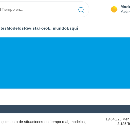
Madr
Madri
ites
Modelos
Revista
Foro
El mundo
Esquí
1,454,323
Mens
eguimiento de situaciones en tiempo real, modelos,
3,185
T