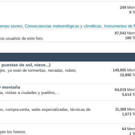
249
Mens
9
T
iempo severo
Consecuencias meteorológicas y climáticas
Instrumentos de 
87,542
Mens
os usuarios de este foro.
186
T
puestas de sol, nieve...)
ajes, ya sean de tormentas, nevadas, nubes,
149,995
Mens
10,990
T
 y montaña
64,019
Mens
a, visitas a ciudades y pueblos,...
5,614
T
s, compra-venta, webs especializadas, técnicas de
11,388
Mens
1,073
T
64
Mens
por los foreros.
1
T