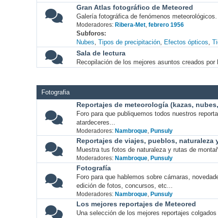
Gran Atlas fotográfico de Meteored
Galería fotográfica de fenómenos meteorológicos.
Moderadores:
Ribera-Met
,
febrero 1956
Subforos
Nubes
Tipos de precipitación
Efectos ópticos
T
Sala de lectura
Recopilación de los mejores asuntos creados por l
Fotografia
Reportajes de meteorología (kazas, nubes, 
Foro para que publiquemos todos nuestros report
atardeceres...
Moderadores:
Nambroque
,
Punsuly
Reportajes de viajes, pueblos, naturaleza
Muestra tus fotos de naturaleza y rutas de montañ
Moderadores:
Nambroque
,
Punsuly
Fotografía
Foro para que hablemos sobre cámaras, novedade
edición de fotos, concursos, etc...
Moderadores:
Nambroque
,
Punsuly
Los mejores reportajes de Meteored
Una selección de los mejores reportajes colgados 