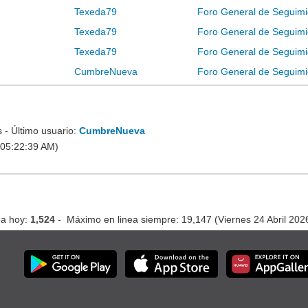
Texeda79
Foro General de Seguimi
Texeda79
Foro General de Seguimi
Texeda79
Foro General de Seguimi
CumbreNueva
Foro General de Seguimi
- Último usuario:
CumbreNueva
 05:22:39 AM)
ea hoy:
1,524
- Máximo en linea siempre: 19,147 (Viernes 24 Abril 20