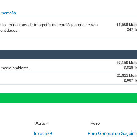
y montaña
a los concursos de fotografía meteorológica que se van
15,685
Mens
347
T
 entidades.
97,150
Mens
y medio ambiente.
3,818
T
21,811
Mens
2,067
T
Autor
Foro
Texeda79
Foro General de Seguimi