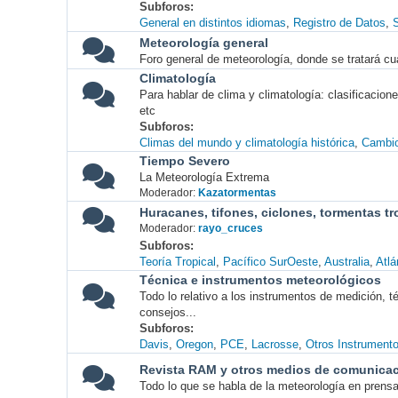
Subforos
General en distintos idiomas
Registro de Datos
S
Meteorología general
Foro general de meteorología, donde se tratará cu
Climatología
Para hablar de clima y climatología: clasificacio
etc
Subforos
Climas del mundo y climatología histórica
Cambio
Tiempo Severo
La Meteorología Extrema
Moderador:
Kazatormentas
Huracanes, tifones, ciclones, tormentas tr
Moderador:
rayo_cruces
Subforos
Teoría Tropical
Pacífico SurOeste
Australia
Atlá
Técnica e instrumentos meteorológicos
Todo lo relativo a los instrumentos de medición, 
consejos...
Subforos
Davis
Oregon
PCE
Lacrosse
Otros Instrument
Revista RAM y otros medios de comunica
Todo lo que se habla de la meteorología en prensa, 