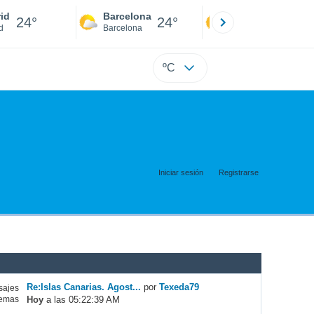
id
Barcelona
Sevilla
24°
24°
24°
d
Barcelona
Sevilla
ºC
Iniciar sesión
Registrarse
Re:Islas Canarias. Agost...
por
Texeda79
ajes
Hoy
a las 05:22:39 AM
emas