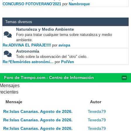
CONCURSO FOTOVERANO'2021
por
Nambroque
Temas diversos
Naturaleza y Medio Ambiente
Foro para tratar cualquier tema sobre naturaleza y medio
ambiente.
Re:ADIVINA EL PARAJE!!!!
por
avispa
Astronomía
Todo sobre la observación del "otro" cielo.
Re:*Efemérides astronómi...
por
PolVen
Foro de Tiempo.com - Centro de Información
Mensajes
recientes
Mensaje
Autor
Re:Islas Canarias. Agosto de 2026.
Texeda79
Re:Islas Canarias. Agosto de 2026.
Texeda79
Re:Islas Canarias. Agosto de 2026.
Texeda79