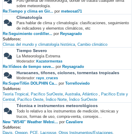
Foro general de meteorología, donde se tratará cualquier tema
sobre meteorología.
Re:Tiempo y clima en Gir...
por
meteosat71
Climatología
Para hablar de clima y climatología: clasificaciones, seguimiento
de indicadores y elementos climáticos, etc
Re:Seguimiento cordiller...
por
Reysagrado
Subforos
Climas del mundo y climatología histórica
Cambio climático
Tiempo Severo
La Meteorología Extrema
Moderador:
Kazatormentas
Re:Vídeos de tiempo seve...
por
Reysagrado
Huracanes, tifones, ciclones, tormentas tropicales
Moderador:
rayo_cruces
Re:SuperTifón DOLPHIN Ca...
por
Torrelloviedo
Subforos
Teoría Tropical
Pacífico SurOeste
Australia
Atlántico
Pacífico Este y
Central
Pacífico Oeste
Índico Norte
Índico SurOeste
Técnica e instrumentos meteorológicos
Todo lo relativo a los instrumentos de medición, técnicas y
trucos, formas de uso, compra-venta, consejos...
New "WS40" Weather Websi...
por
Cavaliere
Subforos
Davis
Oregon
PCE
Lacrosse
Otros Instrumentos/Estaciones