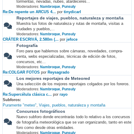
tormentas, nevadas, nubes, atardeceres...
Moderadores:
Nambroque
,
Punsuly
Re:De repente un ARCUS 4...
por
tinydicarl
Reportajes de viajes, pueblos, naturaleza y montaña
Muestra tus fotos de naturaleza y rutas de montaña, visitas a
ciudades y pueblos,...
Moderadores:
Nambroque
,
Punsuly
CRÁTER ESCRIVÁ, 2.580m (...
por
jefoce
Fotografía
Foro para que hablemos sobre cámaras, novedades, compra-
venta, webs especializadas, técnicas de edición de fotos,
concursos, etc...
Moderadores:
Nambroque
,
Punsuly
Re:COLGAR FOTOS
por
Reysagrado
Los mejores reportajes de Meteored
Una selección de los mejores reportajes colgados por los foreros.
Moderadores:
Nambroque
,
Punsuly
Re:Supercélula clásica c...
por
rayo
Subforos
Puramente "meteo"
Viajes, pueblos, naturaleza y montaña
Concursos fotográficos
Nuevo subforo donde encontrarás todo lo relativo a los concursos
de fotografía meteorológica que se van organizando, tanto en este
foro como desde otras entidades.
Moderadores:
Nambroque
,
Punsuly