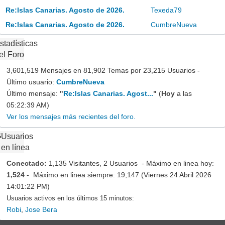
Re:Islas Canarias. Agosto de 2026.
Texeda79
Re:Islas Canarias. Agosto de 2026.
CumbreNueva
stadísticas
el Foro
3,601,519 Mensajes en 81,902 Temas por 23,215 Usuarios -
Último usuario:
CumbreNueva
Último mensaje:
"
Re:Islas Canarias. Agost...
"
(
Hoy
a las
05:22:39 AM)
Ver los mensajes más recientes del foro.
Usuarios
en línea
Conectado:
1,135 Visitantes, 2 Usuarios - Máximo en linea hoy:
1,524
- Máximo en linea siempre: 19,147 (Viernes 24 Abril 2026
14:01:22 PM)
Usuarios activos en los últimos 15 minutos:
Robi
,
Jose Bera