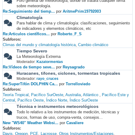
Foro general de meteorología, donde se tratará cualquier tema
sobre meteorología.
Re:Seguimiento del tiemp...
por
AritmePrim19792003
Climatología
Para hablar de clima y climatología: clasificaciones, seguimiento
de indicadores y elementos climáticos, etc
Re:Articulos científicos...
por
Roberto_F_S
Subforos
Climas del mundo y climatología histórica
Cambio climático
Tiempo Severo
La Meteorología Extrema
Moderador:
Kazatormentas
Re:Vídeos de tiempo seve...
por
Reysagrado
Huracanes, tifones, ciclones, tormentas tropicales
Moderador:
rayo_cruces
Re:SuperTifón DOLPHIN Ca...
por
Torrelloviedo
Subforos
Teoría Tropical
Pacífico SurOeste
Australia
Atlántico
Pacífico Este y
Central
Pacífico Oeste
Índico Norte
Índico SurOeste
Técnica e instrumentos meteorológicos
Todo lo relativo a los instrumentos de medición, técnicas y
trucos, formas de uso, compra-venta, consejos...
New "WS40" Weather Websi...
por
Cavaliere
Subforos
Davis
Oregon
PCE
Lacrosse
Otros Instrumentos/Estaciones