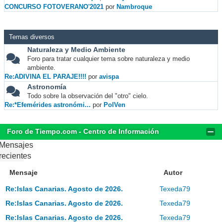
CONCURSO FOTOVERANO'2021
por
Nambroque
Temas diversos
Naturaleza y Medio Ambiente
Foro para tratar cualquier tema sobre naturaleza y medio
ambiente.
Re:ADIVINA EL PARAJE!!!!
por
avispa
Astronomía
Todo sobre la observación del "otro" cielo.
Re:*Efemérides astronómi...
por
PolVen
Foro de Tiempo.com - Centro de Información
Mensajes
recientes
Mensaje
Autor
Re:Islas Canarias. Agosto de 2026.
Texeda79
Re:Islas Canarias. Agosto de 2026.
Texeda79
Re:Islas Canarias. Agosto de 2026.
Texeda79