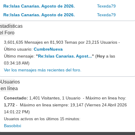
Re:Islas Canarias. Agosto de 2026.
Texeda79
Re:Islas Canarias. Agosto de 2026.
Texeda79
stadísticas
el Foro
3,601,635 Mensajes en 81,903 Temas por 23,215 Usuarios -
Último usuario:
CumbreNueva
Último mensaje:
"
Re:Islas Canarias. Agost...
"
(
Hoy
a las
03:34:18 AM)
Ver los mensajes más recientes del foro.
Usuarios
en línea
Conectado:
1,401 Visitantes, 1 Usuario - Máximo en linea hoy:
1,772
- Máximo en linea siempre: 19,147 (Viernes 24 Abril 2026
14:01:22 PM)
Usuarios activos en los últimos 15 minutos:
Basobitxi