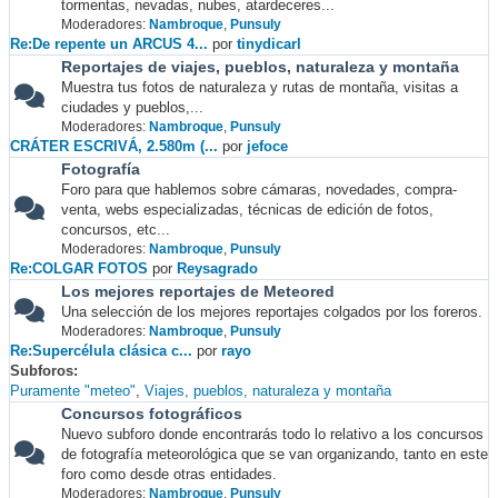
tormentas, nevadas, nubes, atardeceres...
Moderadores:
Nambroque
,
Punsuly
Re:De repente un ARCUS 4...
por
tinydicarl
Reportajes de viajes, pueblos, naturaleza y montaña
Muestra tus fotos de naturaleza y rutas de montaña, visitas a
ciudades y pueblos,...
Moderadores:
Nambroque
,
Punsuly
CRÁTER ESCRIVÁ, 2.580m (...
por
jefoce
Fotografía
Foro para que hablemos sobre cámaras, novedades, compra-
venta, webs especializadas, técnicas de edición de fotos,
concursos, etc...
Moderadores:
Nambroque
,
Punsuly
Re:COLGAR FOTOS
por
Reysagrado
Los mejores reportajes de Meteored
Una selección de los mejores reportajes colgados por los foreros.
Moderadores:
Nambroque
,
Punsuly
Re:Supercélula clásica c...
por
rayo
Subforos
Puramente "meteo"
Viajes, pueblos, naturaleza y montaña
Concursos fotográficos
Nuevo subforo donde encontrarás todo lo relativo a los concursos
de fotografía meteorológica que se van organizando, tanto en este
foro como desde otras entidades.
Moderadores:
Nambroque
,
Punsuly