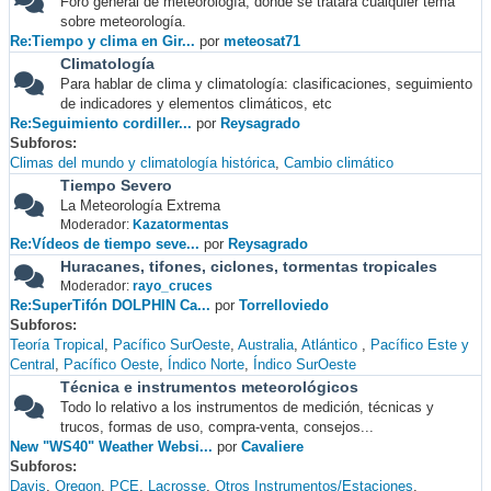
Foro general de meteorología, donde se tratará cualquier tema
sobre meteorología.
Re:Tiempo y clima en Gir...
por
meteosat71
Climatología
Para hablar de clima y climatología: clasificaciones, seguimiento
de indicadores y elementos climáticos, etc
Re:Seguimiento cordiller...
por
Reysagrado
Subforos
Climas del mundo y climatología histórica
Cambio climático
Tiempo Severo
La Meteorología Extrema
Moderador:
Kazatormentas
Re:Vídeos de tiempo seve...
por
Reysagrado
Huracanes, tifones, ciclones, tormentas tropicales
Moderador:
rayo_cruces
Re:SuperTifón DOLPHIN Ca...
por
Torrelloviedo
Subforos
Teoría Tropical
Pacífico SurOeste
Australia
Atlántico
Pacífico Este y
Central
Pacífico Oeste
Índico Norte
Índico SurOeste
Técnica e instrumentos meteorológicos
Todo lo relativo a los instrumentos de medición, técnicas y
trucos, formas de uso, compra-venta, consejos...
New "WS40" Weather Websi...
por
Cavaliere
Subforos
Davis
Oregon
PCE
Lacrosse
Otros Instrumentos/Estaciones