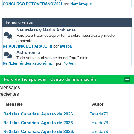
CONCURSO FOTOVERANO'2021
por
Nambroque
Temas diversos
Naturaleza y Medio Ambiente
Foro para tratar cualquier tema sobre naturaleza y medio
ambiente.
Re:ADIVINA EL PARAJE!!!!
por
avispa
Astronomía
Todo sobre la observación del "otro" cielo.
Re:*Efemérides astronómi...
por
PolVen
Foro de Tiempo.com - Centro de Información
Mensajes
recientes
Mensaje
Autor
Re:Islas Canarias. Agosto de 2026.
Texeda79
Re:Islas Canarias. Agosto de 2026.
Texeda79
Re:Islas Canarias. Agosto de 2026.
Texeda79