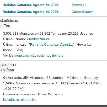
Re:Islas Canarias. Agosto de 2026.
Texeda79
Re:Islas Canarias. Agosto de 2026.
CumbreNueva
stadísticas
el Foro
3,601,519 Mensajes en 81,902 Temas por 23,215 Usuarios -
Último usuario:
CumbreNueva
Último mensaje:
"
Re:Islas Canarias. Agost...
"
(
Hoy
a las
05:22:39 AM)
Ver los mensajes más recientes del foro.
Usuarios
en línea
Conectado:
854 Visitantes, 2 Usuarios - Máximo en linea hoy:
1,524
- Máximo en linea siempre: 19,147 (Viernes 24 Abril 2026
14:01:22 PM)
Usuarios activos en los últimos 15 minutos:
luscofusco
,
albertolive