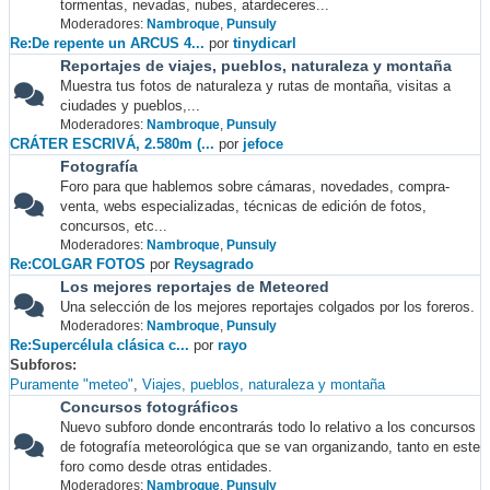
tormentas, nevadas, nubes, atardeceres...
Moderadores:
Nambroque
,
Punsuly
Re:De repente un ARCUS 4...
por
tinydicarl
Reportajes de viajes, pueblos, naturaleza y montaña
Muestra tus fotos de naturaleza y rutas de montaña, visitas a
ciudades y pueblos,...
Moderadores:
Nambroque
,
Punsuly
CRÁTER ESCRIVÁ, 2.580m (...
por
jefoce
Fotografía
Foro para que hablemos sobre cámaras, novedades, compra-
venta, webs especializadas, técnicas de edición de fotos,
concursos, etc...
Moderadores:
Nambroque
,
Punsuly
Re:COLGAR FOTOS
por
Reysagrado
Los mejores reportajes de Meteored
Una selección de los mejores reportajes colgados por los foreros.
Moderadores:
Nambroque
,
Punsuly
Re:Supercélula clásica c...
por
rayo
Subforos
Puramente "meteo"
Viajes, pueblos, naturaleza y montaña
Concursos fotográficos
Nuevo subforo donde encontrarás todo lo relativo a los concursos
de fotografía meteorológica que se van organizando, tanto en este
foro como desde otras entidades.
Moderadores:
Nambroque
,
Punsuly