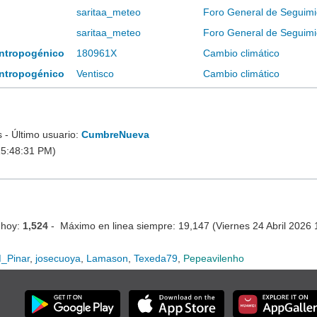
saritaa_meteo
Foro General de Seguimi
saritaa_meteo
Foro General de Seguimi
 antropogénico
180961X
Cambio climático
 antropogénico
Ventisco
Cambio climático
- Último usuario:
CumbreNueva
15:48:31 PM)
 hoy:
1,524
- Máximo en linea siempre: 19,147 (Viernes 24 Abril 2026
_Pinar
,
josecuoya
,
Lamason
,
Texeda79
,
Pepeavilenho