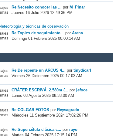
Re:Necesito conocer las ...
por
M_Pinar
ajes
Jueves 16 Julio 2026 12:49:36 PM
emas
Meteorología y técnicas de observación
Re:Topics de seguimiento...
por
Arena
ajes
Domingo 01 Febrero 2026 00:00:14 AM
emas
Re:De repente un ARCUS 4...
por
tinydicarl
ajes
Viernes 26 Diciembre 2025 00:17:03 AM
emas
CRÁTER ESCRIVÁ, 2.580m (...
por
jefoce
ajes
Lunes 03 Agosto 2026 08:38:00 AM
emas
Re:COLGAR FOTOS
por
Reysagrado
ajes
Miércoles 11 Septiembre 2024 17:02:26 PM
emas
Re:Supercélula clásica c...
por
rayo
ajes
Martes 04 Febrero 2025 17:15:14 PM
emas