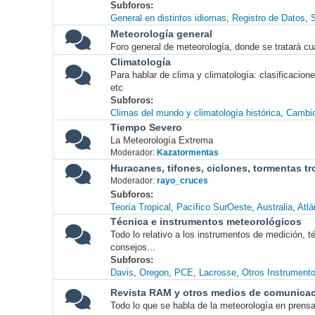
Subforos
General en distintos idiomas
Registro de Datos
S
Meteorología general
Foro general de meteorología, donde se tratará cu
Climatología
Para hablar de clima y climatología: clasificacio
etc
Subforos
Climas del mundo y climatología histórica
Cambio
Tiempo Severo
La Meteorología Extrema
Moderador:
Kazatormentas
Huracanes, tifones, ciclones, tormentas tr
Moderador:
rayo_cruces
Subforos
Teoría Tropical
Pacífico SurOeste
Australia
Atlá
Técnica e instrumentos meteorológicos
Todo lo relativo a los instrumentos de medición, 
consejos...
Subforos
Davis
Oregon
PCE
Lacrosse
Otros Instrument
Revista RAM y otros medios de comunica
Todo lo que se habla de la meteorología en prensa, 