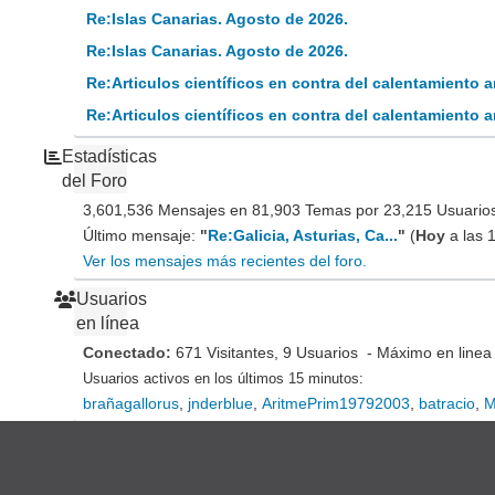
Re:Islas Canarias. Agosto de 2026.
Re:Islas Canarias. Agosto de 2026.
Re:Articulos científicos en contra del calentamiento
Re:Articulos científicos en contra del calentamiento
Estadísticas
del Foro
3,601,536 Mensajes en 81,903 Temas por 23,215 Usuarios 
Último mensaje:
"
Re:Galicia, Asturias, Ca...
"
(
Hoy
a las 
Ver los mensajes más recientes del foro.
Usuarios
en línea
Conectado:
671 Visitantes, 9 Usuarios - Máximo en linea
Usuarios activos en los últimos 15 minutos:
brañagallorus
,
jnderblue
,
AritmePrim19792003
,
batracio
,
M