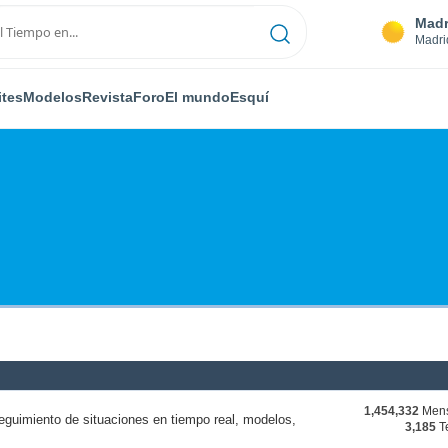
Madr
Madri
ites
Modelos
Revista
Foro
El mundo
Esquí
1,454,332
Mens
eguimiento de situaciones en tiempo real, modelos,
3,185
T