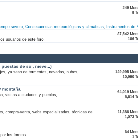
249
Mens
9
T
iempo severo
Consecuencias meteorológicas y climáticas
Instrumentos de 
87,542
Mens
os usuarios de este foro.
186
T
puestas de sol, nieve...)
ajes, ya sean de tormentas, nevadas, nubes,
149,995
Mens
10,990
T
 y montaña
64,019
Mens
a, visitas a ciudades y pueblos,...
5,614
T
s, compra-venta, webs especializadas, técnicas de
11,388
Mens
1,073
T
64
Mens
por los foreros.
1
T