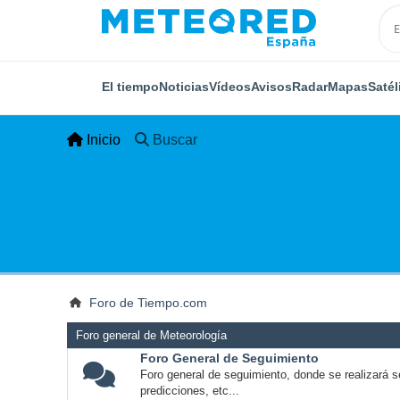
El tiempo
Noticias
Vídeos
Avisos
Radar
Mapas
Satél
Inicio
Buscar
Foro de Tiempo.com
Foro general de Meteorología
Foro General de Seguimiento
Foro general de seguimiento, donde se realizará s
predicciones, etc...