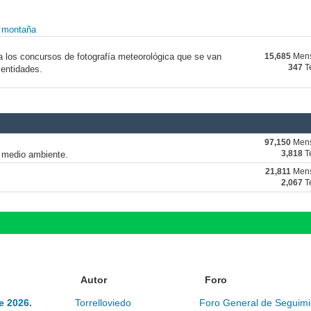
y montaña
a los concursos de fotografía meteorológica que se van
15,685
Mens
347
T
 entidades.
97,150
Mens
y medio ambiente.
3,818
T
21,811
Mens
2,067
T
Autor
Foro
e 2026.
Torrelloviedo
Foro General de Seguimi