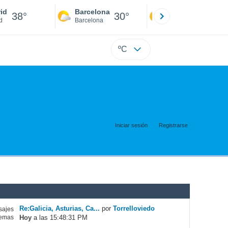
id
Barcelona
Sevilla
38°
30°
41°
d
Barcelona
Sevilla
ºC
Iniciar sesión
Registrarse
Re:Galicia, Asturias, Ca...
por
Torrelloviedo
ajes
Hoy
a las 15:48:31 PM
emas