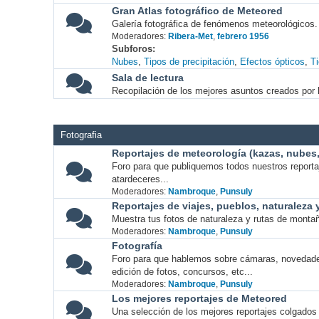
Gran Atlas fotográfico de Meteored
Galería fotográfica de fenómenos meteorológicos.
Moderadores:
Ribera-Met
,
febrero 1956
Subforos
Nubes
Tipos de precipitación
Efectos ópticos
T
Sala de lectura
Recopilación de los mejores asuntos creados por l
Fotografia
Reportajes de meteorología (kazas, nubes, 
Foro para que publiquemos todos nuestros report
atardeceres...
Moderadores:
Nambroque
,
Punsuly
Reportajes de viajes, pueblos, naturaleza
Muestra tus fotos de naturaleza y rutas de montañ
Moderadores:
Nambroque
,
Punsuly
Fotografía
Foro para que hablemos sobre cámaras, novedade
edición de fotos, concursos, etc...
Moderadores:
Nambroque
,
Punsuly
Los mejores reportajes de Meteored
Una selección de los mejores reportajes colgados 