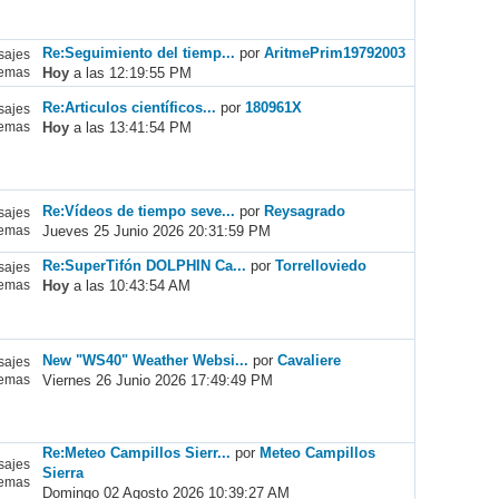
Re:Seguimiento del tiemp...
por
AritmePrim19792003
ajes
Hoy
a las 12:19:55 PM
emas
Re:Articulos científicos...
por
180961X
ajes
Hoy
a las 13:41:54 PM
emas
Re:Vídeos de tiempo seve...
por
Reysagrado
ajes
Jueves 25 Junio 2026 20:31:59 PM
emas
Re:SuperTifón DOLPHIN Ca...
por
Torrelloviedo
ajes
Hoy
a las 10:43:54 AM
emas
New "WS40" Weather Websi...
por
Cavaliere
ajes
Viernes 26 Junio 2026 17:49:49 PM
emas
Re:Meteo Campillos Sierr...
por
Meteo Campillos
ajes
Sierra
emas
Domingo 02 Agosto 2026 10:39:27 AM