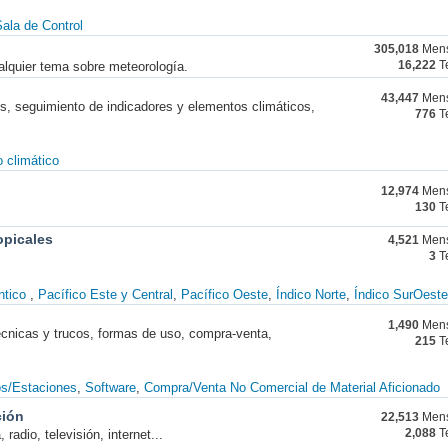
ala de Control
305,018
Mens
alquier tema sobre meteorología.
16,222
T
43,447
Mens
nes, seguimiento de indicadores y elementos climáticos,
776
T
 climático
12,974
Mens
130
T
opicales
4,521
Mens
3
T
ntico
Pacífico Este y Central
Pacífico Oeste
Índico Norte
Índico SurOeste
1,490
Mens
técnicas y trucos, formas de uso, compra-venta,
215
T
os/Estaciones
Software
Compra/Venta No Comercial de Material Aficionado
ción
22,513
Mens
radio, televisión, internet...
2,088
T