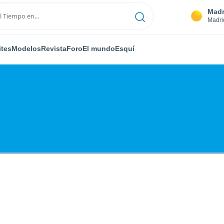
Madr
Madri
ites
Modelos
Revista
Foro
El mundo
Esquí