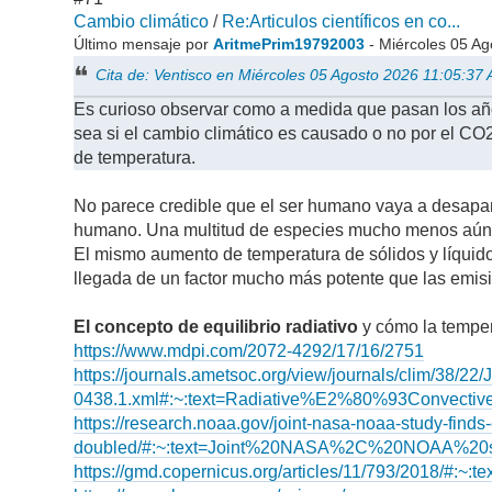
Cambio climático
/
Re:Articulos científicos en co...
Último mensaje por
AritmePrim19792003
- Miércoles 05 A
Cita de: Ventisco en Miércoles 05 Agosto 2026 11:05:37
Es curioso observar como a medida que pasan los añ
sea si el cambio climático es causado o no por el CO2
de temperatura.
No parece credible que el ser humano vaya a desapare
humano. Una multitud de especies mucho menos aún l
El mismo aumento de temperatura de sólidos y líquidos
llegada de un factor mucho más potente que las emis
El concepto de equilibrio radiativo
y cómo la tempera
https://www.mdpi.com/2072-4292/17/16/2751
https://journals.ametsoc.org/view/journals/clim/38/22/
0438.1.xml#:~:text=Radiative%E2%80%93Convect
https://research.noaa.gov/joint-nasa-noaa-study-find
doubled/#:~:text=Joint%20NASA%2C%20NOAA%2
https://gmd.copernicus.org/articles/11/793/20