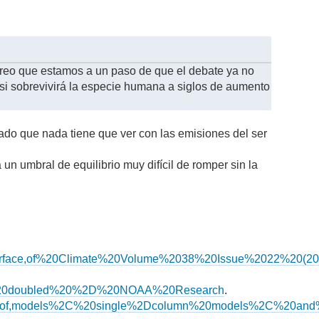
reo que estamos a un paso de que el debate ya no
o si sobrevivirá la especie humana a siglos de aumento
ado que nada tiene que ver con las emisiones del ser
n umbral de equilibrio muy difícil de romper sin la
urface,of%20Climate%20Volume%2038%20Issue%2022%20(20
s%20doubled%20%2D%20NOAA%20Research
.
tage%20of,models%2C%20single%2Dcolumn%20models%2C%20a