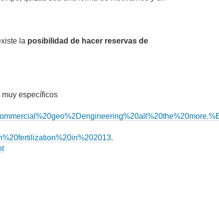
xiste la
posibilidad de hacer reservas de
s muy específicos
0commercial%20geo%2Dengineering%20all%20the%20more
20fertilization%20in%202013
.
nt