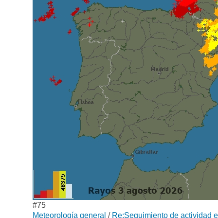
#75
Meteorología general
/
Re:Seguimiento de actividad el