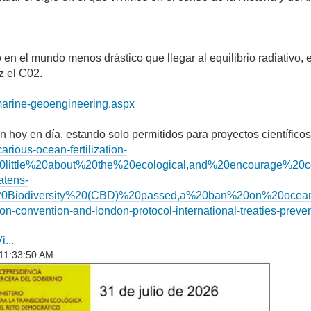
 el mundo menos drástico que llegar al equilibrio radiativo, e
z el C02.
/marine-geoengineering.aspx
 hoy en día, estando solo permitidos para proyectos científico
ious-ocean-fertilization-
little%20about%20the%20ecological,and%20encourage%2
atens-
0Biodiversity%20(CBD)%20passed,a%20ban%20on%20ocean%
on-convention-and-london-protocol-international-treaties-preve
...
 11:33:50 AM