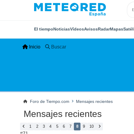
El tiempo
Noticias
Vídeos
Avisos
Radar
Mapas
Satél
Inicio
Buscar
Foro de Tiempo.com
Mensajes recientes
Mensajes recientes
1
2
3
4
5
6
7
8
9
10
#71