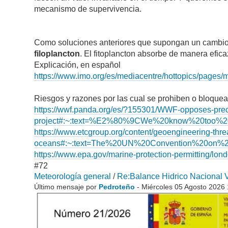
mecanismo de supervivencia.
Como soluciones anteriores que supongan un cambio en
filoplancton
. El fitoplancton absorbe de manera efica
Explicación, en español
https://www.imo.org/es/mediacentre/hottopics/pages
Riesgos y razones por las cual se prohiben o bloquean
https://wwf.panda.org/es/?155301/WWF-opposes-precar
project#:~:text=%E2%80%9CWe%20know%20too%20
https://www.etcgroup.org/content/geoengineering-thre
oceans#:~:text=The%20UN%20Convention%20on%2
https://www.epa.gov/marine-protection-permitting/lond
#72
Meteorología general
/
Re:Balance Hidrico Nacional Vi
Último mensaje por
Pedroteño
- Miércoles 05 Agosto 2026