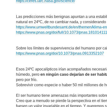
https://ceres.larc.nasa.gov/science/
Las predicciones más benignas apuntan a una estabili
natural en 24ºC, de no cambiar nada, y considerando 
https://www.umweltbundesamt.de/en/themen/klima-en
https://www.pnas.org/doi/full/10.1073/pnas.18101411
Sobre los límites de supervivencia del humano por ca
https://www.pnas.org/doi/10.1073/pnas.0913352107
Esos 24ºC apocalípticos irían acompañados necesari
húmedo, pero
en ningún caso dejarían de ser habit
pero por frío.
Sobrevivir como especie o haber 50 mil millones de h
El ser humano tiene amenazas más importantes sobre 
Creo que a menudo se pierde la perspectiva en el tie
fuesen un valor invariable en el tiempo. Y queremos si