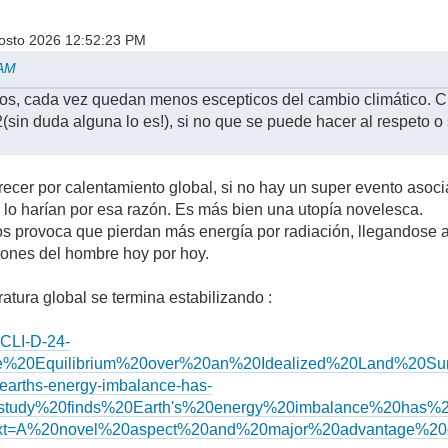
gosto 2026 12:52:23 PM
 AM
os, cada vez quedan menos escepticos del cambio climático. C
(sin duda alguna lo es!), si no que se puede hacer al respeto 
cer por calentamiento global, si no hay un super evento asoci
o harían por esa razón. Es más bien una utopía novelesca.
 provoca que pierdan más energía por radiación, llegandose a u
iones del hombre hoy por hoy.
tura global se termina estabilizando :
JCLI-D-24-
ive%20Equilibrium%20over%20an%20Idealized%20Land%20S
s-earths-energy-imbalance-has-
0study%20finds%20Earth's%20energy%20imbalance%20ha
18/#:~:text=A%20novel%20aspect%20and%20major%20advan