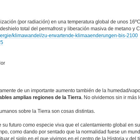
zación (por radiación) en una temperatura global de unos 16ºC. 
deshielo total del permafrost y liberación masiva de metano y 
ergie/klimawandel/zu-erwartende-klimaaenderungen-bis-2100
15
lor
amente de un importante aumento también de la humedad/vapor 
ables amplias regiones de la Tierra
. No olvidemos sin ir más 
umanos sobre la Tierra son cosas distintas.
su futuro como especie viva que el calentamiento global en s
mpo, como dando por sentado que la normalidad fuese un mundo 
tuar el siglo en el que vivimos en el centro de la Historia y de