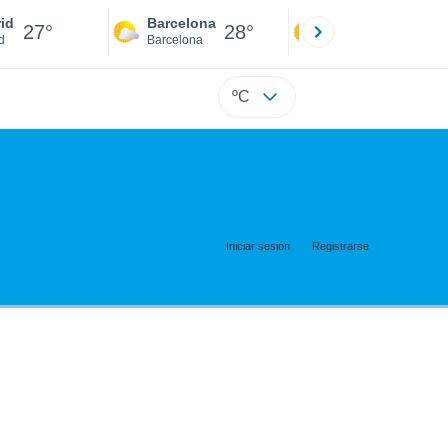
id
Barcelona
Sevilla
27°
28°
28°
d
Barcelona
Sevilla
ºC
Iniciar sesión
Registrarse