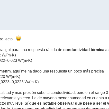
edilecto.
at gpt para una respuesta rápida de
conductividad térmica a 5
2 W/(m·K)
,022–0,023 W/(m·K)
 msnm
, aquí me ha dado una respuesta un poco más precisa
0220 W/(m·K)
0,0223–0,0225 W/(m·K)
ltitud y más presión sube la conductividad, pero en el rango 
rrelevante yo creo. La de mayor o menor humedad en cuanto a co
ctor muy leve.
Sí que es notable observar que pese a ser el
tanto, tiene mayor conductividad, aunque sea de manera m