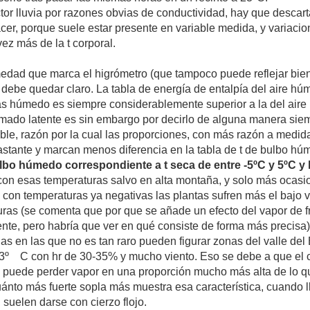
or lluvia por razones obvias de conductividad, hay que descarta
acer, porque suele estar presente en variable medida, y variacio
vez más de la t corporal.
medad que marca el higrómetro (que tampoco puede reflejar bi
 debe quedar claro. La tabla de energía de entalpía del aire 
ás húmedo es siempre considerablemente superior a la del aire
amado latente es sin embargo por decirlo de alguna manera si
ible, razón por la cual las proporciones, con más razón a medi
astante y marcan menos diferencia en la tabla de t de bulbo húm
ulbo húmedo correspondiente a t seca de entre -5ºC y 5ºC y 
n esas temperaturas salvo en alta montaña, y solo más ocasio
e con temperaturas ya negativas las plantas sufren más el bajo 
ras (se comenta que por que se añade un efecto del vapor de fr
tente, pero habría que ver en qué consiste de forma más precisa)
jas en las que no es tan raro pueden figurar zonas del valle de
3º C con hr de 30-35% y mucho viento. Eso se debe a que el ci
ue puede perder vapor en una proporción mucho más alta de lo q
uánto más fuerte sopla más muestra esa característica, cuando 
, suelen darse con cierzo flojo.