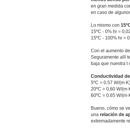
en gran medida con
en caso de alguno
Lo mismo con
15º
15ºC - 0% hr = 0,
15ºC - 100% hr = 
Con el aumento de 
Seguramente allí t
baja que nuestra t
Conductividad del
5ºC = 0.57 W/(m·K
20ºC = 0,60 W/(m·
60ºC = 0.65 W/(m·
Bueno, cómo se ve
una
relación de 
extremadamente re