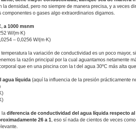
 la densidad, pero no siempre de manera precisa, y a veces dir
s componentes o gases algo extraordinarios digamos.
C, a 1000 msnm
0252 W/(m·K)
0,0254 – 0,0256 W/(m·K)
temperatura la variación de conductividad es un poco mayor, s
enemos la razón principal por la cual aguantamos netamente má
 corporal que en una piscina con la t del agua 30ºC más alta qu
 agua líquida
(aquí la influencia de la presión prácticamente n
)
K)
K)
 la
diferencia de conductividad del agua líquida respecto a
aproximadamente 26 a 1
, eso sí nada de cientos de veces como
levante.