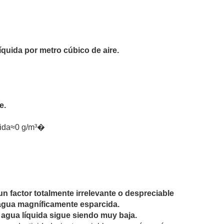
quida por metro cúbico de aire.
e.
ˊquida≈0 g/m³�
un factor totalmente irrelevante o despreciable
l agua magníficamente esparcida.
 agua líquida sigue siendo muy baja.