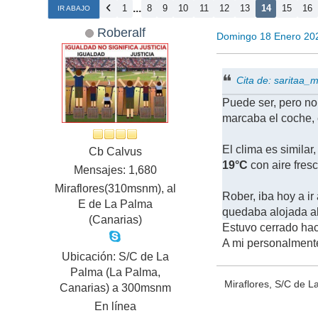
...
1
8
9
10
11
12
13
14
15
16
IR ABAJO
Roberalf
Domingo 18 Enero 20
Cita de: saritaa
Puede ser, pero no
marcaba el coche,
El clima es simila
Cb Calvus
19°C
con aire fres
Mensajes: 1,680
Miraflores(310msnm), al
Rober, iba hoy a ir
E de La Palma
quedaba alojada al
(Canarias)
Estuvo cerrado hac
A mi personalmente
Ubicación: S/C de La
Palma (La Palma,
Miraflores, S/C de 
Canarias) a 300msnm
En línea