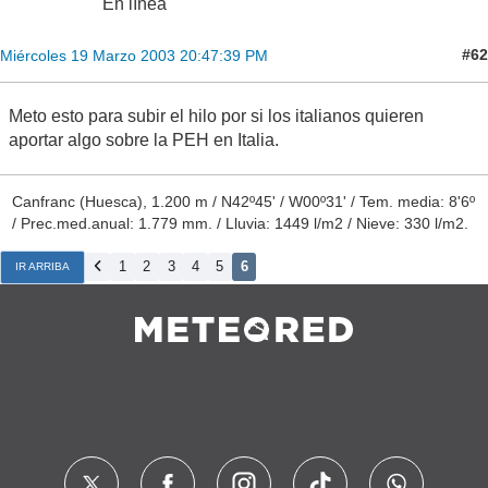
En línea
#62
Miércoles 19 Marzo 2003 20:47:39 PM
Meto esto para subir el hilo por si los italianos quieren
aportar algo sobre la PEH en Italia.
Canfranc (Huesca), 1.200 m / N42º45' / W00º31' / Tem. media: 8'6º
/ Prec.med.anual: 1.779 mm. / Lluvia: 1449 l/m2 / Nieve: 330 l/m2.
1
2
3
4
5
6
IR ARRIBA