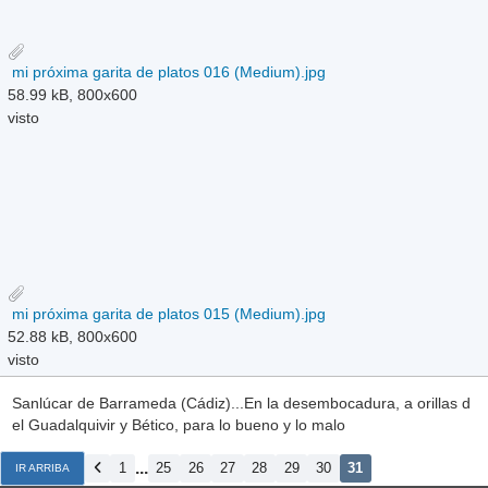
mi próxima garita de platos 016 (Medium).jpg
58.99 kB, 800x600
visto
mi próxima garita de platos 015 (Medium).jpg
52.88 kB, 800x600
visto
Sanlúcar de Barrameda (Cádiz)...En la desembocadura, a orillas d
el Guadalquivir y Bético, para lo bueno y lo malo
...
1
25
26
27
28
29
30
31
IR ARRIBA