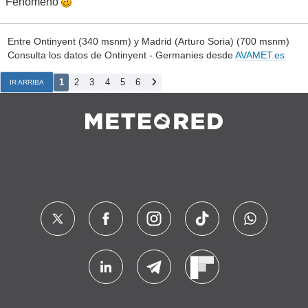
Fenómeno
Entre Ontinyent (340 msnm) y Madrid (Arturo Soria) (700 msnm)
Consulta los datos de Ontinyent - Germanies desde
AVAMET.es
1
2
3
4
5
6
IR ARRIBA