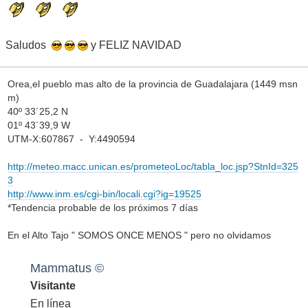
Saludos
y FELIZ NAVIDAD
Orea,el pueblo mas alto de la provincia de Guadalajara (1449 msn
m)
40º 33´25,2 N
01º 43´39,9 W
UTM-X:607867 - Y:4490594
http://meteo.macc.unican.es/prometeoLoc/tabla_loc.jsp?StnId=325
3
http://www.inm.es/cgi-bin/locali.cgi?ig=19525
*Tendencia probable de los próximos 7 días
En el Alto Tajo " SOMOS ONCE MENOS " pero no olvidamos
Mammatus ©
Visitante
En línea