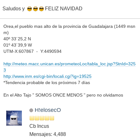
Saludos y
FELIZ NAVIDAD
Orea,el pueblo mas alto de la provincia de Guadalajara (1449 msn
m)
40º 33´25,2 N
01º 43´39,9 W
UTM-X:607867 - Y:4490594
http://meteo.macc.unican.es/prometeoLoc/tabla_loc.jsp?StnId=325
3
http://www.inm.es/cgi-bin/locali.cgi?ig=19525
*Tendencia probable de los próximos 7 días
En el Alto Tajo " SOMOS ONCE MENOS " pero no olvidamos
H!elosecO
Cb Incus
Mensajes: 4,488