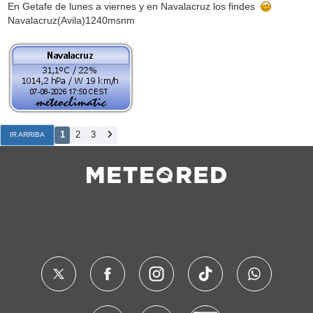
En Getafe de lunes a viernes y en Navalacruz los findes
Navalacruz(Avila)1240msnm
1
2
3
IR ARRIBA