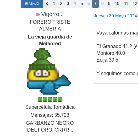
1
2
3
4
5
6
7
8
9
10
11
12
IR ABAJO
Vigorro...
Jueves 30 Mayo 2024
FORERO TRISTE
ALMERIA
Vaya calorinas may
La vieja guardia de
Meteored
El Granado 41.2 (el
Montoro 40.0
Écija 39.5
Y seguimos como el
Supercélula Tornádica
Mensajes: 35,723
GARBANZO NEGRO
DEL FORO, GRRR...