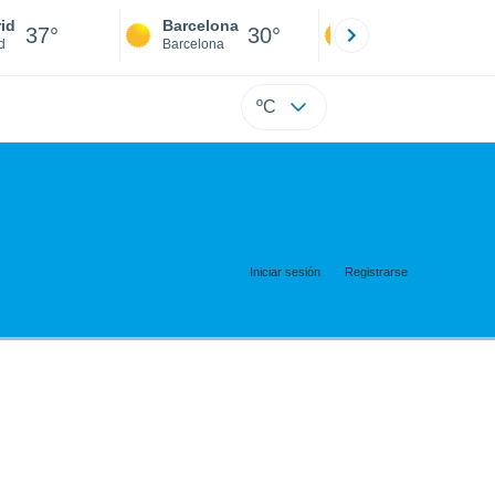
id
Barcelona
Sevilla
37°
30°
39°
d
Barcelona
Sevilla
ºC
Iniciar sesión
Registrarse