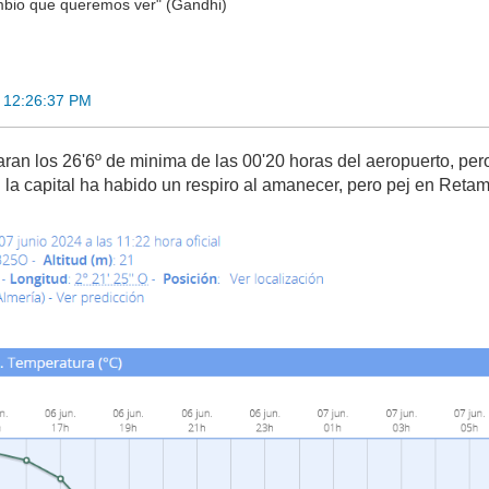
bio que queremos ver" (Gandhi)
4 12:26:37 PM
aran los 26'6º de minima de las 00'20 horas del aeropuerto, per
 la capital ha habido un respiro al amanecer, pero pej en Retama