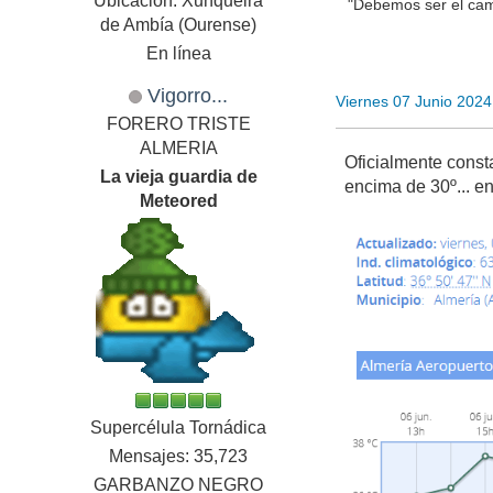
Ubicación: Xunqueira
"Debemos ser el cam
de Ambía (Ourense)
En línea
Vigorro...
Viernes 07 Junio 202
FORERO TRISTE
ALMERIA
Oficialmente const
La vieja guardia de
encima de 30º... en
Meteored
Supercélula Tornádica
Mensajes: 35,723
GARBANZO NEGRO