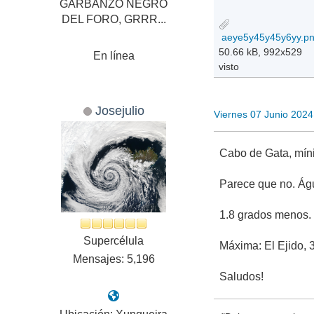
GARBANZO NEGRO
DEL FORO, GRRR...
aeye5y45y45y6yy.p
50.66 kB, 992x529
En línea
visto
Josejulio
Viernes 07 Junio 202
Cabo de Gata, mín
Parece que no. Águ
1.8 grados menos.
Supercélula
Máxima: El Ejido, 3
Mensajes: 5,196
Saludos!