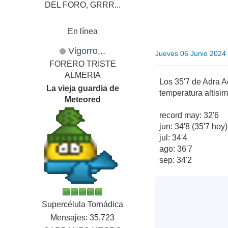
DEL FORO, GRRR...
En línea
Vigorro...
Jueves 06 Junio 2024
FORERO TRISTE
ALMERIA
Los 35'7 de Adra A
La vieja guardia de
temperatura altisi
Meteored
record may: 32'6
jun: 34'8 (35'7 hoy)
jul: 34'4
ago: 36'7
sep: 34'2
Supercélula Tornádica
Mensajes: 35,723