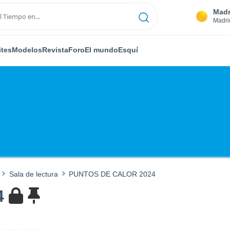
Madr
Madri
ites
Modelos
Revista
Foro
El mundo
Esquí
Sala de lectura
PUNTOS DE CALOR 2024
4