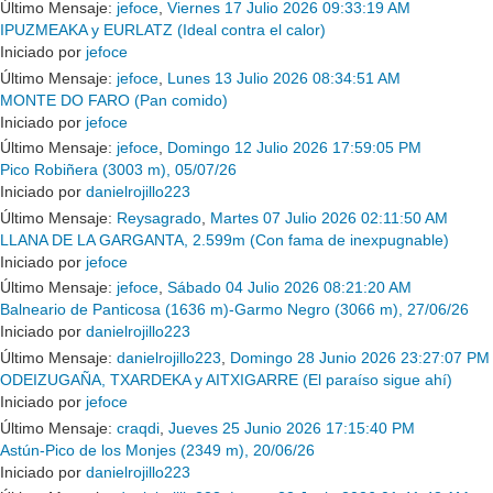
Último Mensaje:
jefoce
,
Viernes 17 Julio 2026 09:33:19 AM
IPUZMEAKA y EURLATZ (Ideal contra el calor)
Iniciado por
jefoce
Último Mensaje:
jefoce
,
Lunes 13 Julio 2026 08:34:51 AM
MONTE DO FARO (Pan comido)
Iniciado por
jefoce
Último Mensaje:
jefoce
,
Domingo 12 Julio 2026 17:59:05 PM
Pico Robiñera (3003 m), 05/07/26
Iniciado por
danielrojillo223
Último Mensaje:
Reysagrado
,
Martes 07 Julio 2026 02:11:50 AM
LLANA DE LA GARGANTA, 2.599m (Con fama de inexpugnable)
Iniciado por
jefoce
Último Mensaje:
jefoce
,
Sábado 04 Julio 2026 08:21:20 AM
Balneario de Panticosa (1636 m)-Garmo Negro (3066 m), 27/06/26
Iniciado por
danielrojillo223
Último Mensaje:
danielrojillo223
,
Domingo 28 Junio 2026 23:27:07 PM
ODEIZUGAÑA, TXARDEKA y AITXIGARRE (El paraíso sigue ahí)
Iniciado por
jefoce
Último Mensaje:
craqdi
,
Jueves 25 Junio 2026 17:15:40 PM
Astún-Pico de los Monjes (2349 m), 20/06/26
Iniciado por
danielrojillo223