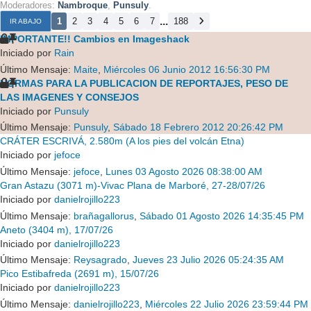
Moderadores:
Nambroque
,
Punsuly
.
...
1
2
3
4
5
6
7
188
IR ABAJO
IMPORTANTE!! Cambios en Imageshack
Iniciado por
Rain
Último Mensaje:
Maite
,
Miércoles 06 Junio 2012 16:56:30 PM
NORMAS PARA LA PUBLICACION DE REPORTAJES, PESO DE
LAS IMAGENES Y CONSEJOS
Iniciado por
Punsuly
Último Mensaje:
Punsuly
,
Sábado 18 Febrero 2012 20:26:42 PM
CRÁTER ESCRIVÁ, 2.580m (A los pies del volcán Etna)
Iniciado por
jefoce
Último Mensaje:
jefoce
,
Lunes 03 Agosto 2026 08:38:00 AM
Gran Astazu (3071 m)-Vivac Plana de Marboré, 27-28/07/26
Iniciado por
danielrojillo223
Último Mensaje:
brañagallorus
,
Sábado 01 Agosto 2026 14:35:45 PM
Aneto (3404 m), 17/07/26
Iniciado por
danielrojillo223
Último Mensaje:
Reysagrado
,
Jueves 23 Julio 2026 05:24:35 AM
Pico Estibafreda (2691 m), 15/07/26
Iniciado por
danielrojillo223
Último Mensaje:
danielrojillo223
,
Miércoles 22 Julio 2026 23:59:44 PM