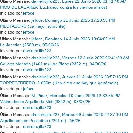
Último Mensaje:
danielrojillo223
,
Lunes 22 Junio 2026 01:41:48 AM
PICO DE LA ZARZA (Luchando contra los vientos alisios)
Iniciado por
jefoce
Último Mensaje:
jefoce
,
Domingo 21 Junio 2026 17:29:59 PM
PILOTASORO (La mejor sombrilla)
Iniciado por
jefoce
Último Mensaje:
jefoce
,
Domingo 14 Junio 2026 10:04:05 AM
La Jonction (2589 m), 05/06/26
Iniciado por
danielrojillo223
Último Mensaje:
danielrojillo223
,
Viernes 12 Junio 2026 00:41:39 AM
Col des Montets (1461 m)-Lac Blanc (2352 m), 04/06/26
Iniciado por
danielrojillo223
Último Mensaje:
danielrojillo223
,
Jueves 11 Junio 2026 23:57:16 PM
TORRECERREDO, 2.650m (Una cima que hay que ganársela)
Iniciado por
jefoce
Último Mensaje:
M_Pinar
,
Miércoles 10 Junio 2026 12:32:55 PM
Vistas desde Aiguille du Midi (3842 m), 03/06/26
Iniciado por
danielrojillo223
Último Mensaje:
danielrojillo223
,
Martes 09 Junio 2026 22:37:10 PM
Aiguillettes des Possettes (2201 m), 2/6/26
Iniciado por
danielrojillo223