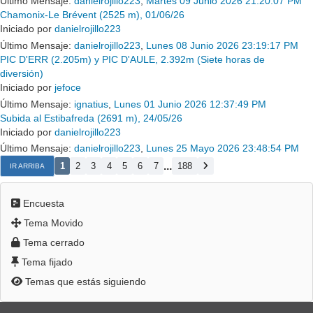
Último Mensaje:
danielrojillo223
,
Martes 09 Junio 2026 21:20:07 PM
Chamonix-Le Brévent (2525 m), 01/06/26
Iniciado por
danielrojillo223
Último Mensaje:
danielrojillo223
,
Lunes 08 Junio 2026 23:19:17 PM
PIC D'ERR (2.205m) y PIC D'AULE, 2.392m (Siete horas de
diversión)
Iniciado por
jefoce
Último Mensaje:
ignatius
,
Lunes 01 Junio 2026 12:37:49 PM
Subida al Estibafreda (2691 m), 24/05/26
Iniciado por
danielrojillo223
Último Mensaje:
danielrojillo223
,
Lunes 25 Mayo 2026 23:48:54 PM
...
1
2
3
4
5
6
7
188
IR ARRIBA
Encuesta
Tema Movido
Tema cerrado
Tema fijado
Temas que estás siguiendo