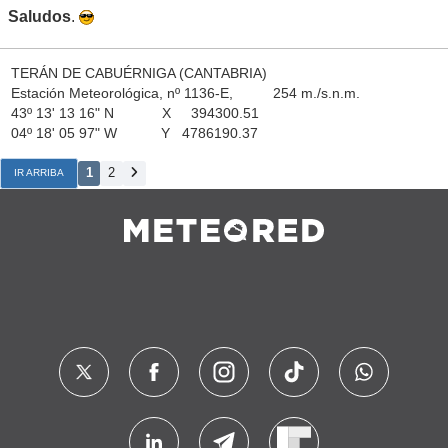
Saludos
.
TERÁN DE CABUÉRNIGA (CANTABRIA)
Estación Meteorológica, nº 1136-E, 254 m./s.n.m.
43º 13' 13 16" N X 394300.51
04º 18' 05 97" W Y 4786190.37
1
2
IR ARRIBA